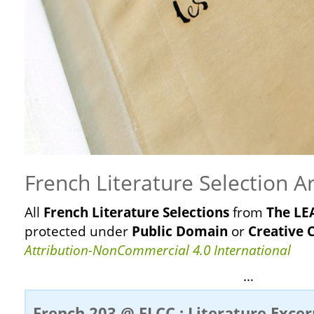
French Literature Selection A
All
French
Literature
Selections
from
The LEA
protected
under
Public Domain
or
Creative
Attribution-NonCommercial 4.0 International
…
French 203 @ FLCC : Literature Exce