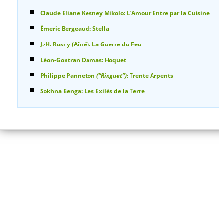
Claude Eliane Kesney Mikolo: L’Amour Entre par la Cuisine
Émeric Bergeaud: Stella
J.-H. Rosny (Aîné): La Guerre du Feu
Léon-Gontran Damas: Hoquet
Philippe Panneton
(“Ringuet”)
: Trente Arpents
Sokhna Benga: Les Exilés de la Terre