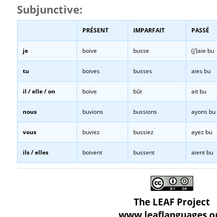
Subjunctive:
PRÉSENT
IMPARFAIT
PASSÉ
je
boive
busse
(j’)aie bu
tu
boives
busses
aies bu
il / elle / on
boive
bût
ait bu
nous
buvions
bussions
ayons bu
vous
buviez
bussiez
ayez bu
ils / elles
boivent
bussent
aient bu
The LEAF Project
www.leaflanguages.o