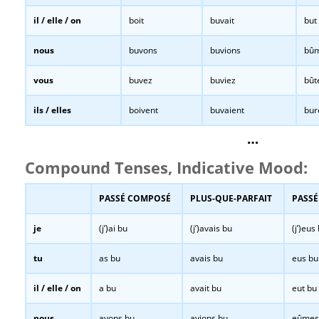
il / elle / on
boit
buvait
but
nous
buvons
buvions
bû
vous
buvez
buviez
bût
ils / elles
boivent
buvaient
bur
…
Compound Tenses, Indicative Mood:
PASSÉ COMPOSÉ
PLUS-QUE-PARFAIT
PASSÉ
je
(j’)ai bu
(j’)avais bu
(j’)eus
tu
as bu
avais bu
eus bu
il / elle / on
a bu
avait bu
eut bu
nous
avons bu
avions bu
eûmes