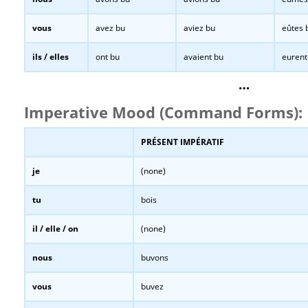
vous
avez bu
aviez bu
eûtes 
ils / elles
ont bu
avaient bu
eurent
…
Imperative Mood (Command Forms):
PRÉSENT IMPÉRATIF
je
(none)
tu
bois
il / elle / on
(none)
nous
buvons
vous
buvez