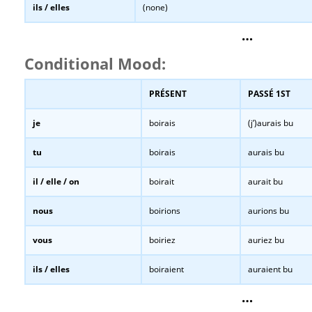
ils / elles
(none)
…
Conditional Mood:
PRÉSENT
PASSÉ 1ST
je
boirais
(j’)aurais bu
tu
boirais
aurais bu
il / elle / on
boirait
aurait bu
nous
boirions
aurions bu
vous
boiriez
auriez bu
ils / elles
boiraient
auraient bu
…