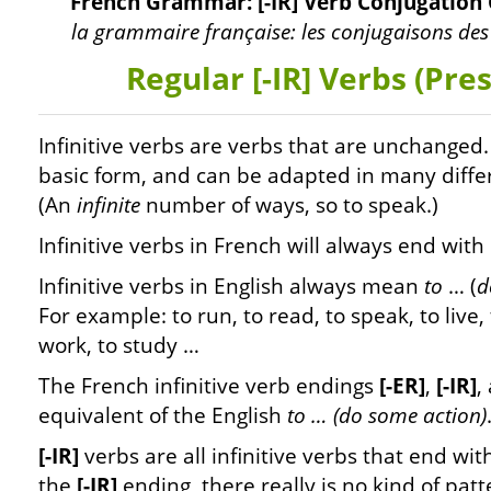
French Grammar: [-IR] Verb Conjugation 
la grammaire française: les conjugaisons des v
Regular [-IR] Verbs (Pre
Infinitive verbs are verbs that are unchanged.
basic form, and can be adapted in many diffe
(An
infinite
number of ways, so to speak.)
Infinitive verbs in French will always end with
Infinitive verbs in English always mean
to
… (
For example: to run, to read, to speak, to live, 
work, to study …
The French infinitive verb endings
[-ER]
,
[-IR]
,
equivalent of the English
to … (do some action)
[-IR]
verbs are all infinitive verbs that end wit
the
[-IR]
ending, there really is no kind of pat