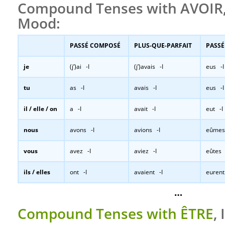
Compound Tenses with AVOIR, 
Mood:
PASSÉ COMPOSÉ
PLUS-QUE-PARFAIT
PASSÉ
je
(j’)ai -I
(j’)avais -I
eus -I
tu
as -I
avais -I
eus -I
il / elle / on
a -I
avait -I
eut -I
nous
avons -I
avions -I
eûmes
vous
avez -I
aviez -I
eûtes 
ils / elles
ont -I
avaient -I
eurent
…
Compound Tenses with ÊTRE
,