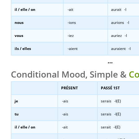
il / elle / on
-ait
aurait -I
nous
-ions
aurions -I
vous
-iez
auriez -I
ils / elles
-aient
auraient -I
…
Conditional Mood, Simple &
Co
PRÉSENT
PASSÉ 1ST
je
-ais
serais -I(E)
tu
-ais
serais -I(E)
il / elle / on
-ait
serait -I(E)