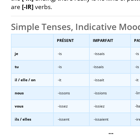
are
[-IR]
verbs.
Simple Tenses, Indicative Moo
PRÉSENT
IMPARFAIT
PA
je
-is
-issais
-is
tu
-is
-issais
-is
il / elle / on
-it
-issait
-it
nous
-issons
-issions
-î
vous
-issez
-issiez
-ît
ils / elles
-issent
-issaient
-ir
…