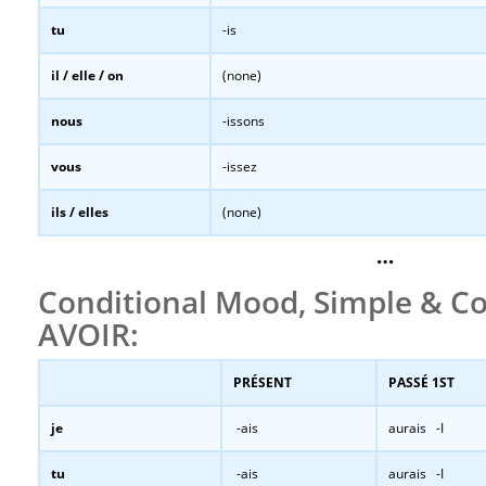
tu
-is
il / elle / on
(none)
nous
-issons
vous
-issez
ils / elles
(none)
…
Conditional Mood, Simple & 
AVOIR:
PRÉSENT
PASSÉ 1ST
je
-ais
aurais -I
tu
-ais
aurais -I