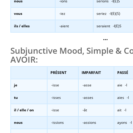
nous
-ions
serions -I(E)S
vous
-iez
seriez -I(E)(S)
ils / elles
-aient
seraient -I(E)S
…
Subjunctive Mood, Simple & 
AVOIR:
PRÉSENT
IMPARFAIT
PASSÉ
je
-isse
-asse
aie -I
tu
-isses
-asses
aies -I
il / elle / on
-isse
-ât
ait -I
nous
-issions
-assions
ayons -I