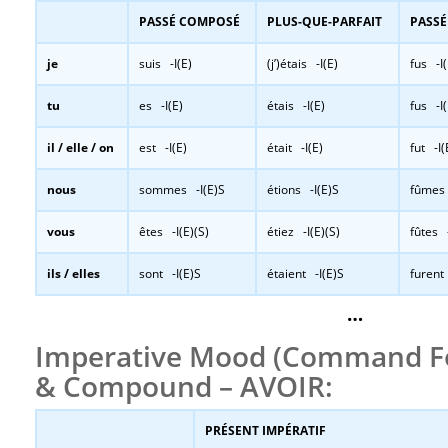
PASSÉ COMPOSÉ
PLUS-QUE-PARFAIT
PASSÉ
je
suis -I(E)
(j’)étais -I(E)
fus -I(
tu
es -I(E)
étais -I(E)
fus -I(
il / elle / on
est -I(E)
était -I(E)
fut -I(
nous
sommes -I(E)S
étions -I(E)S
fûmes 
vous
êtes -I(E)(S)
étiez -I(E)(S)
fûtes -
ils / elles
sont -I(E)S
étaient -I(E)S
furent
…
Imperative Mood (Command Fo
& Compound – AVOIR:
PRÉSENT IMPÉRATIF