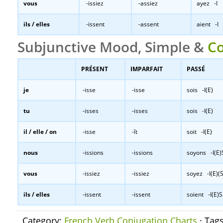
vous
-issiez
-assiez
ayez -I
ils / elles
-issent
-assent
aient -I
Subjunctive Mood, Simple &
C
PRÉSENT
IMPARFAIT
PASSÉ
je
-isse
-isse
sois -I(E)
tu
-isses
-isses
sois -I(E)
il / elle / on
-isse
-ît
soit -I(E)
nous
-issions
-issions
soyons -I(E)
vous
-issiez
-issiez
soyez -I(E)(S
ils / elles
-issent
-issent
soient -I(E)S
Category:
French Verb Conjugation Charts
· Tag