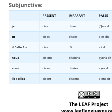
Subjunctive:
PRÉSENT
IMPARFAIT
PASSÉ
je
dise
disse
(j’)aie dit
tu
dises
disses
aies dit
il / elle / on
dise
dît
ait dit
nous
disions
dissions
ayons dit
vous
disiez
dissiez
ayez dit
ils / elles
disent
dissent
aient dit
The LEAF Project
www.leaflanguages.o