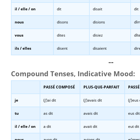
il / elle / on
dit
disait
dit
nous
disons
disions
dî
vous
dites
disiez
dît
ils / elles
disent
disaient
dir
…
Compound Tenses, Indicative Mood:
PASSÉ COMPOSÉ
PLUS-QUE-PARFAIT
PASSÉ
je
(j’)ai dit
(j’)avais dit
(j’)eus 
tu
as dit
avais dit
eus dit
il / elle / on
a dit
avait dit
eut dit
nous
avon dit
avions dit
eûmes 