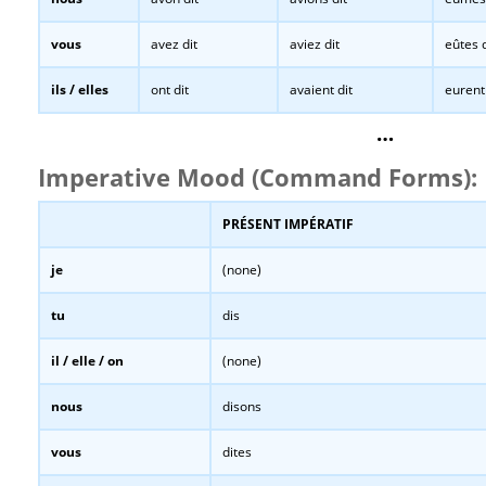
vous
avez dit
aviez dit
eûtes d
ils / elles
ont dit
avaient dit
eurent 
…
Imperative Mood (Command Forms):
PRÉSENT IMPÉRATIF
je
(none)
tu
dis
il / elle / on
(none)
nous
disons
vous
dites