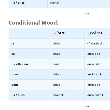
ils / elles
(none)
…
Conditional Mood:
PRÉSENT
PASSÉ 1ST
je
dirais
(j’)aurais dit
tu
dirais
aurais dit
il / elle / on
dirait
aurait dit
nous
dirions
aurions dit
vous
diriez
auriez dit
ils / elles
diraient
auraient dit
…