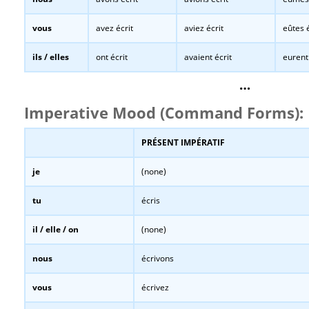
vous
avez écrit
aviez écrit
eûtes é
ils / elles
ont écrit
avaient écrit
eurent 
…
Imperative Mood (Command Forms):
PRÉSENT IMPÉRATIF
je
(none)
tu
écris
il / elle / on
(none)
nous
écrivons
vous
écrivez