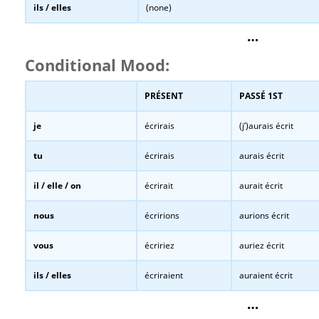
ils / elles
(none)
…
Conditional Mood:
PRÉSENT
PASSÉ 1ST
je
écrirais
(j’)aurais écrit
tu
écrirais
aurais écrit
il / elle / on
écrirait
aurait écrit
nous
écririons
aurions écrit
vous
écririez
auriez écrit
ils / elles
écriraient
auraient écrit
…