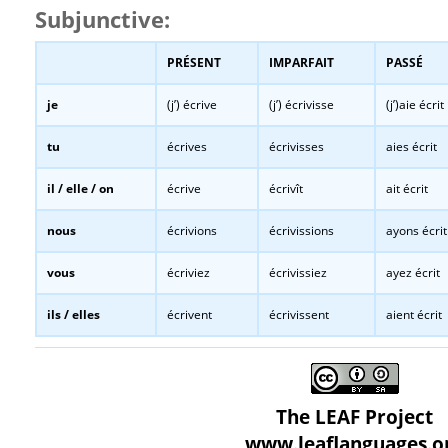
Subjunctive:
PRÉSENT
IMPARFAIT
PASSÉ
je
(j’) écrive
(j’) écrivisse
(j’)aie écrit
tu
écrives
écrivisses
aies écrit
il / elle / on
écrive
écrivît
ait écrit
nous
écrivions
écrivissions
ayons écrit
vous
écriviez
écrivissiez
ayez écrit
ils / elles
écrivent
écrivissent
aient écrit
The LEAF Project
www.leaflanguages.o