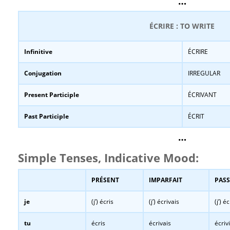
…
ÉCRIRE : TO WRITE
Infinitive
ÉCRIRE
Conjugation
IRREGULAR
Present Participle
ÉCRIVANT
Past Participle
ÉCRIT
…
Simple Tenses, Indicative Mood:
PRÉSENT
IMPARFAIT
PASS
je
(j’) écris
(j’) écrivais
(j’) é
tu
écris
écrivais
écriv