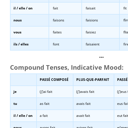
il / elle / on
fait
faisait
fit
nous
faisons
faisions
fî
vous
faites
faisiez
fît
ils / elles
font
faisaient
fir
…
Compound Tenses, Indicative Mood:
PASSÉ COMPOSÉ
PLUS-QUE-PARFAIT
PASSÉ
je
(j’)ai fait
(j’)avais fait
(j’)eus 
tu
as fait
avais fait
eus fai
il / elle / on
a fait
avait fait
eut fai
nous
avons fait
avions fait
eûmes 