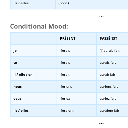
ils / elles
(none)
…
Conditional Mood:
PRÉSENT
PASSÉ 1ST
je
ferais
(j’)aurais fait
tu
ferais
aurais fait
il / elle / on
ferait
aurait fait
nous
ferions
aurions fait
vous
feriez
auriez fait
ils / elles
feraient
auraient fait
…