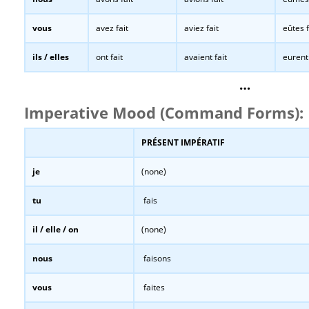
vous
avez fait
aviez fait
eûtes f
ils / elles
ont fait
avaient fait
eurent 
…
Imperative Mood (Command Forms):
PRÉSENT IMPÉRATIF
je
(none)
tu
fais
il / elle / on
(none)
nous
faisons
vous
faites