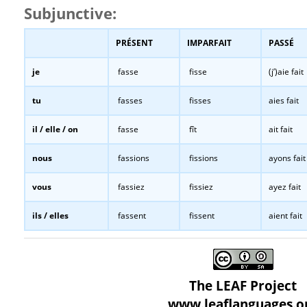
Subjunctive:
PRÉSENT
IMPARFAIT
PASSÉ
je
fasse
fisse
(j’)aie fait
tu
fasses
fisses
aies fait
il / elle / on
fasse
fît
ait fait
nous
fassions
fissions
ayons fait
vous
fassiez
fissiez
ayez fait
ils / elles
fassent
fissent
aient fait
The LEAF Project
www.leaflanguages.o