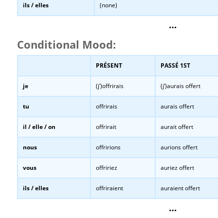
ils / elles
(none)
…
Conditional Mood:
PRÉSENT
PASSÉ 1ST
je
(j’)offrirais
(j’)aurais offert
tu
offrirais
aurais offert
il / elle / on
offrirait
aurait offert
nous
offririons
aurions offert
vous
offririez
auriez offert
ils / elles
offriraient
auraient offert
…