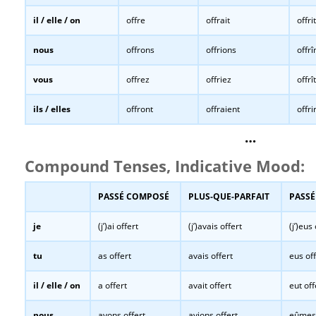
il / elle / on
offre
offrait
offrit
nous
offrons
offrions
offr
vous
offrez
offriez
offrî
ils / elles
offront
offraient
offri
…
Compound Tenses, Indicative Mood:
PASSÉ COMPOSÉ
PLUS-QUE-PARFAIT
PASSÉ
je
(j’)ai offert
(j’)avais offert
(j’)eus
tu
as offert
avais offert
eus off
il / elle / on
a offert
avait offert
eut off
nous
avons offert
avions offert
eûmes 