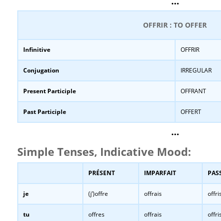
…
OFFRIR : TO OFFER
Infinitive
OFFRIR
Conjugation
IRREGULAR
Present Participle
OFFRANT
Past Participle
OFFERT
…
Simple Tenses, Indicative Mood:
PRÉSENT
IMPARFAIT
PAS
je
(j’)offre
offrais
offri
tu
offres
offrais
offri