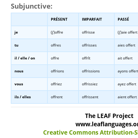
Subjunctive:
PRÉSENT
IMPARFAIT
PASSÉ
je
(j’)offre
offrisse
(j’)aie offert
tu
offres
offrisses
aies offert
il / elle / on
offre
offrît
ait offert
nous
offrions
offrissions
ayons offer
vous
offriez
offrissiez
ayez offert
ils / elles
offrent
offrissent
aient offert
The LEAF Project
www.leaflanguages.o
Creative Commons Attribution-S