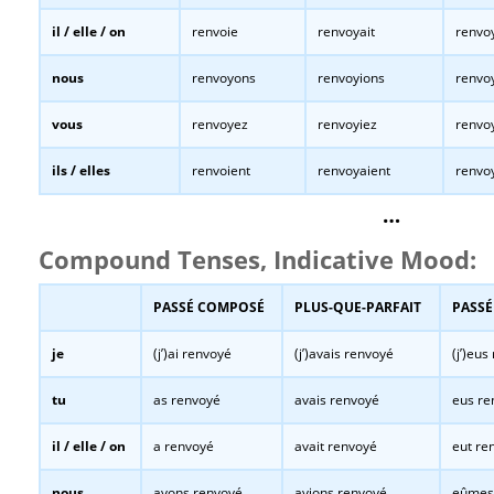
il / elle / on
renvoie
renvoyait
renvo
nous
renvoyons
renvoyions
renvo
vous
renvoyez
renvoyiez
renvo
ils / elles
renvoient
renvoyaient
renvo
…
Compound Tenses, Indicative Mood:
PASSÉ COMPOSÉ
PLUS-QUE-PARFAIT
PASSÉ
je
(j’)ai renvoyé
(j’)avais renvoyé
(j’)eus
tu
as renvoyé
avais renvoyé
eus re
il / elle / on
a renvoyé
avait renvoyé
eut re
nous
avons renvoyé
avions renvoyé
eûmes