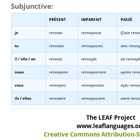
Subjunctive:
PRÉSENT
IMPARFAIT
PASSÉ
je
renvoie
renvoyasse
(j’)aie ren
tu
renvoies
renvoyasses
aies renvo
il / elle / on
renvoie
renvoyât
ait renvoyé
nous
renvoyions
renvoyassions
ayons ren
vous
renvoyiez
renvoyassiez
ayez renvo
ils / elles
renvoient
renvoyassent
aient renv
The LEAF Project
www.leaflanguages.o
Creative Commons Attribution-S