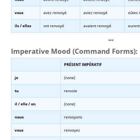
vous
avez renvoyé
aviez renvoyé
eûtes 
ils / elles
ont renvoyé
avaient renvoyé
eurent
…
Imperative Mood (Command Forms):
PRÉSENT IMPÉRATIF
je
(none)
tu
renvoie
il / elle / on
(none)
nous
renvoyons
vous
renvoyez