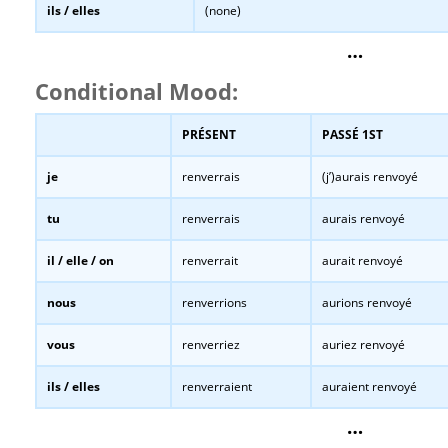
ils / elles
(none)
…
Conditional Mood:
PRÉSENT
PASSÉ 1ST
je
renverrais
(j’)aurais renvoyé
tu
renverrais
aurais renvoyé
il / elle / on
renverrait
aurait renvoyé
nous
renverrions
aurions renvoyé
vous
renverriez
auriez renvoyé
ils / elles
renverraient
auraient renvoyé
…