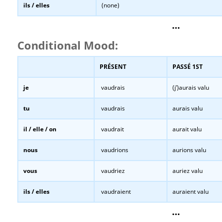
ils / elles
(none)
…
Conditional Mood:
PRÉSENT
PASSÉ 1ST
je
vaudrais
(j’)aurais valu
tu
vaudrais
aurais valu
il / elle / on
vaudrait
aurait valu
nous
vaudrions
aurions valu
vous
vaudriez
auriez valu
ils / elles
vaudraient
auraient valu
…