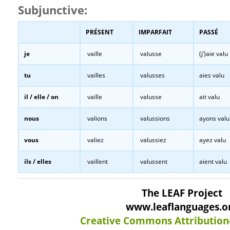
Subjunctive:
PRÉSENT
IMPARFAIT
PASSÉ
je
vaille
valusse
(j’)aie valu
tu
vailles
valusses
aies valu
il / elle / on
vaille
valusse
ait valu
nous
valions
valussions
ayons valu
vous
valiez
valussiez
ayez valu
ils / elles
vaillent
valussent
aient valu
The LEAF Project
www.leaflanguages.o
Creative Commons Attribution