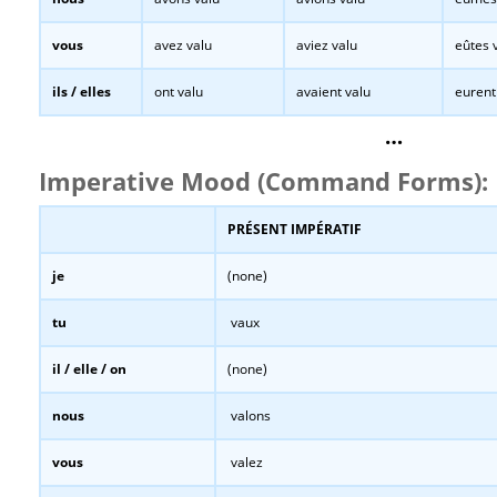
vous
avez valu
aviez valu
eûtes 
ils / elles
ont valu
avaient valu
eurent
…
Imperative Mood (Command Forms):
PRÉSENT IMPÉRATIF
je
(none)
tu
vaux
il / elle / on
(none)
nous
valons
vous
valez