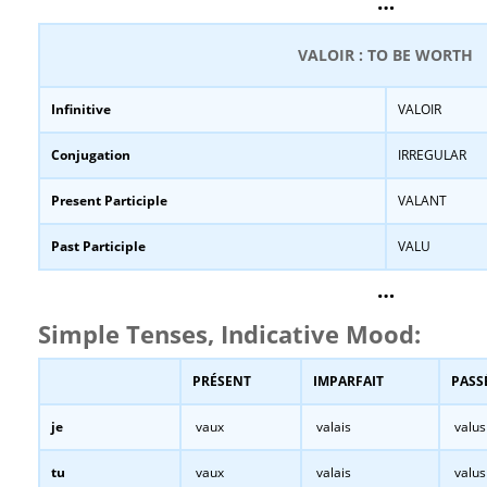
…
VALOIR : TO BE WORTH
Infinitive
VALOIR
Conjugation
IRREGULAR
Present Participle
VALANT
Past Participle
VALU
…
Simple Tenses, Indicative Mood:
PRÉSENT
IMPARFAIT
PASS
je
vaux
valais
valus
tu
vaux
valais
valus