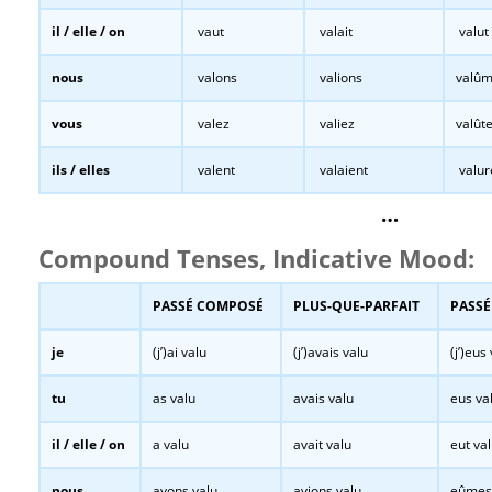
il / elle / on
vaut
valait
valut
nous
valons
valions
valû
vous
valez
valiez
valût
ils / elles
valent
valaient
valur
…
Compound Tenses, Indicative Mood:
PASSÉ COMPOSÉ
PLUS-QUE-PARFAIT
PASSÉ
je
(j’)ai valu
(j’)avais valu
(j’)eus
tu
as valu
avais valu
eus va
il / elle / on
a valu
avait valu
eut va
nous
avons valu
avions valu
eûmes