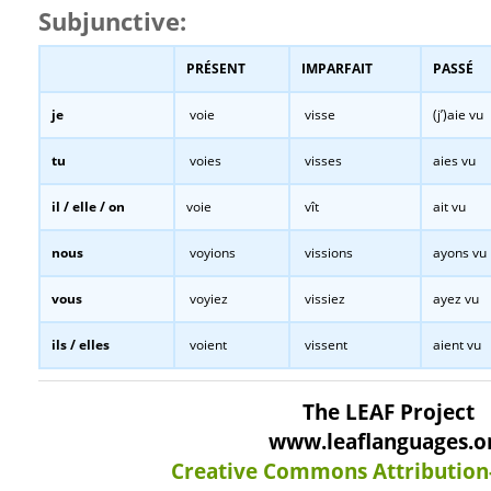
Subjunctive:
PRÉSENT
IMPARFAIT
PASSÉ
je
voie
visse
(j’)aie vu
tu
voies
visses
aies vu
il / elle / on
voie
vît
ait vu
nous
voyions
vissions
ayons vu
vous
voyiez
vissiez
ayez vu
ils / elles
voient
vissent
aient vu
The LEAF Project
www.leaflanguages.o
Creative Commons Attribution