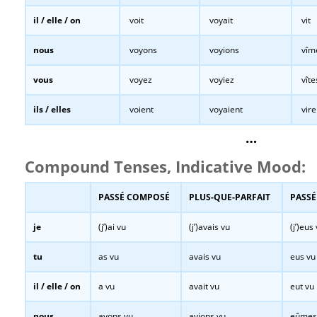
il / elle / on
voit
voyait
vit
nous
voyons
voyions
vîm
vous
voyez
voyiez
vîte
ils / elles
voient
voyaient
vire
…
Compound Tenses, Indicative Mood:
PASSÉ COMPOSÉ
PLUS-QUE-PARFAIT
PASSÉ
je
(j’)ai vu
(j’)avais vu
(j’)eus
tu
as vu
avais vu
eus vu
il / elle / on
a vu
avait vu
eut vu
nous
avons vu
avions vu
eûmes