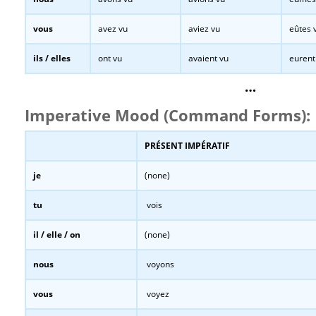
vous
avez vu
aviez vu
eûtes 
ils / elles
ont vu
avaient vu
eurent
…
Imperative Mood (Command Forms):
PRÉSENT IMPÉRATIF
je
(none)
tu
vois
il / elle / on
(none)
nous
voyons
vous
voyez