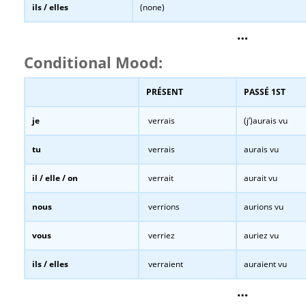
ils / elles
(none)
…
Conditional Mood:
PRÉSENT
PASSÉ 1ST
je
verrais
(j’)aurais vu
tu
verrais
aurais vu
il / elle / on
verrait
aurait vu
nous
verrions
aurions vu
vous
verriez
auriez vu
ils / elles
verraient
auraient vu
…