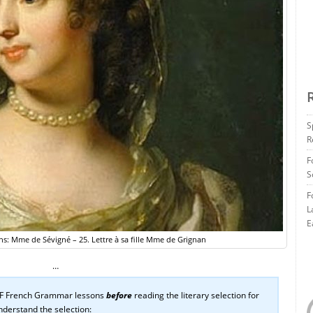
S
R
F
S
F
L
E
ns: Mme de Sévigné – 25. Lettre à sa fille Mme de Grignan
…
EAF French Grammar lessons
before
reading the literary selection for
understand the selection: