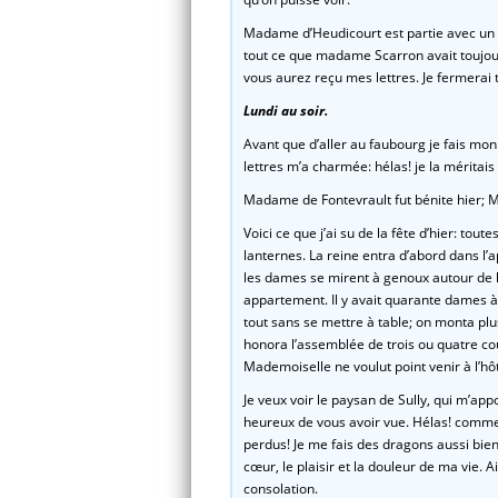
Madame d’Heudicourt est partie avec un 
tout ce que madame Scarron avait toujou
vous aurez reçu mes lettres. Je fermerai t
Lundi au soir.
Avant que d’aller au faubourg je fais mon 
lettres m’a charmée: hélas! je la méritais
Madame de Fontevrault fut bénite hier; MM
Voici ce que j’ai su de la fête d’hier: tout
lanternes. La reine entra d’abord dans l’
les dames se mirent à genoux autour de l
appartement. Il y avait quarante dames à 
tout sans se mettre à table; on monta plus
honora l’assemblée de trois ou quatre cou
Mademoiselle ne voulut point venir à l’hôt
Je veux voir le paysan de Sully, qui m’appo
heureux de vous avoir vue. Hélas! comme u
perdus! Je me fais des dragons aussi bie
cœur, le plaisir et la douleur de ma vie. 
consolation.