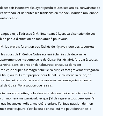
désespoir inconcevable, ayant perdu toutes ses amies, convaincue de
rs défendu, et de toutes les trahisons du monde. Mandez-moi quand
antôt celle-ci.
paquet, et je l’adresse à M. l’intendant à Lyon. La distinction de vos
 bien par la distinction de mon amitié pour vous.
. les prélats furent un peu fâchés de n’y avoir que des tabourets.
es les cours de l’hôtel de Guise étaient éclairées de deux mille
appartement de mademoiselle de Guise, fort éclairé, fort paré; toutes
a reine, sans distinction de tabourets: on soupa dans cet
table; le souper fut magnifique; le roi vint, et fort gravement regarda
 haut, où tout était préparé pour le bal. Le roi mena la reine, et
rantes, et puis s’en alla au Louvre avec sa compagnie ordinaire.
el de Guise. Voilà tout ce que je sais.
rta hier votre lettre; je lui donnerai de quoi boire: je le trouve bien
n moment me paraîtrait, et que j’ai de regret à tous ceux que j’ai
n que les autres. Adieu, ma chère enfant, l’unique passion de mon
Aimez-moi toujours, c’est la seule chose qui me peut donner de la