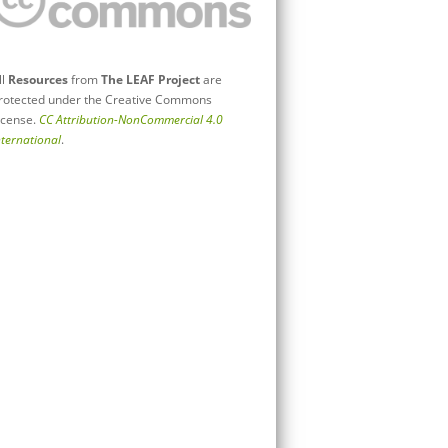
ll
Resources
from
The LEAF Project
are
rotected under the Creative Commons
icense.
CC Attribution-NonCommercial 4.0
nternational
.