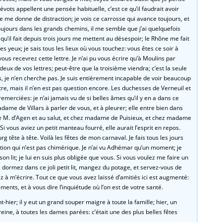
évots appellent une pensée habituelle, c’est ce qu’il faudrait avoir
 ne me donne de distraction; je vois ce carrosse qui avance toujours, et
oujours dans les grands chemins, il me semble que j’ai quelquefois
qu’il fait depuis trois jours me mettent au désespoir; le Rhône me fait
s yeux; je sais tous les lieux où vous touchez: vous êtes ce soir à
us recevrez cette lettre. Je n’ai pu vous écrire qu’à Moulins par
x de vos lettres; peut-être que la troisième viendra; c’est la seule
s, je n’en cherche pas. Je suis entièrement incapable de voir beaucoup
e, mais il n’en est pas question encore. Les duchesses de Verneuil et
remerciées: je n’ai jamais vu de si belles âmes qu’il y en a dans ce
adame de Villars à parler de vous, et à pleurer; elle entre bien dans
e M. d’Agen et au salut, et chez madame de Puisieux, et chez madame
 Si vous aviez un petit manteau fourré, elle aurait l’esprit en repos.
g tête à tête. Voilà les fêtes de mon carnaval. Je fais tous les jours
tion qui n’est pas chimérique. Je n’ai vu Adhémar qu’un moment; je
son lit; je lui en suis plus obligée que vous. Si vous voulez me faire un
é, dormez dans ce joli petit lit, mangez du potage, et servez-vous de
 à m’écrire. Tout ce que vous avez laissé d’amitiés ici est augmenté:
iments, et à vous dire l’inquiétude où l’on est de votre santé.
hier; il y eut un grand souper maigre à toute la famille; hier, un
reine, à toutes les dames parées: c’était une des plus belles fêtes