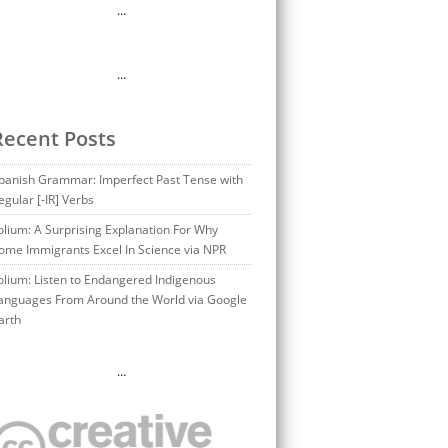
…
…
Recent Posts
panish Grammar: Imperfect Past Tense with
egular [-IR] Verbs
olium: A Surprising Explanation For Why
ome Immigrants Excel In Science via NPR
olium: Listen to Endangered Indigenous
anguages From Around the World via Google
arth
…