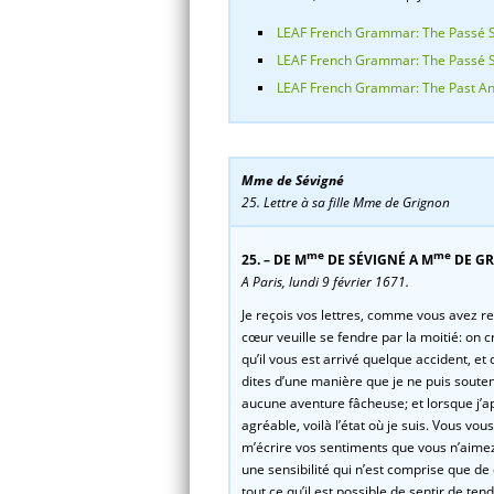
LEAF French Grammar: The Passé Si
LEAF French Grammar: The Passé Sim
LEAF French Grammar: The Past An
Mme de Sévigné
25. Lettre à sa fille Mme de Grignon
me
me
25. – DE M
DE SÉVIGNÉ A M
DE GR
A Paris, lundi 9 février 1671.
Je reçois vos lettres, comme vous avez r
cœur veuille se fendre par la moitié: on 
qu’il vous est arrivé quelque accident, et
dites d’une manière que je ne puis soute
aucune aventure fâcheuse; et lorsque j’ap
agréable, voilà l’état où je suis. Vous v
m’écrire vos sentiments que vous n’aimez 
une sensibilité qui n’est comprise que de
tout ce qu’il est possible de sentir de t