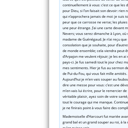
continuellement à vous: c’est ce que les d
pour Dieu, si l’on faisait son devoir: rien
qui n’approchera jamais de moi: je suis t
peur que ce carrosse ne verse; les pluies 
une peur étrange. J’ai une carte devant me
Nevers; vous serez dimanche à Lyon, où vo
madame de Guénégaud. Je n’ai reçu que deu
consolation que je souhaite, pour d’autre
de monde ensemble; cela viendra peut-êtr
d’Arpajon me veulent réjouir; je les en ai 
pays-ci. Je fus samedi tout le jour chez m
mes sentiments. Hier je fus au sermon d
de Pui-du-Fou, qui vous fait mille amitiés.
Aujourd’hui je m’en vais souper au faubour
dire une messe pour vous: c’est une dévo
m’en vais lui écrire, pour le remercier de 
véritable plaisir, ayez soin de votre sant
tout le courage qui me manque. Continuez
je ne finirais point à vous faire des compl
Mademoiselle d’Harcourt fut mariée avant-
grand bal et un grand souper au roi, à la 
qu’on puisse voir.