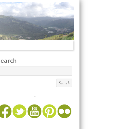
Search
...