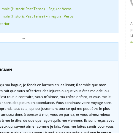
mple (Historic Past Tense) – Regular Verbs
ple (Historic Past Tense) – Irregular Verbs
terior
A
p
L
…
I
IGNAN.
eçu ma bague; je fonds en larmes en les lisant; il semble que mon
croirait que vous m’écrivez des injures ou que vous êtes malade, ou
 c’est tout le contraire; vous m’aimez, ma chère enfant, et vous me le
nir sans des pleurs en abondance. Vous continuez votre voyage sans
prends tout cela, qui est justement tout ce qui me peut être le plus
ous amusez donc à penser à moi, vous en parlez, et vous aimez mieux
à me le dire; de quelque façon qu’ils me viennent, ils sont reçus avec
 ceux qui savent aimer comme je fais. Vous me faites sentir pour vous
endresse; mais si vous songez à moi, soyez assurée aussi que je pense