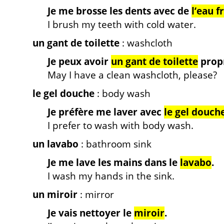
Je me brosse les dents avec de
l’eau f
I brush my teeth with cold water.
un gant de toilette
: washcloth
Je peux avoir
un gant de toilette
propr
May I have a clean washcloth, please?
le gel douche
: body wash
Je préfère me laver avec
le gel douch
I prefer to wash with body wash.
un lavabo
: bathroom sink
Je me lave les mains dans le
lavabo
.
I wash my hands in the sink.
un miroir
: mirror
Je vais nettoyer le
miroir
.