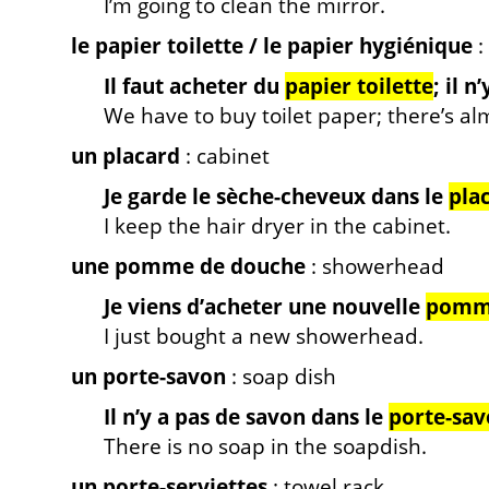
I’m going to clean the mirror.
le papier toilette / le papier hygiénique
:
Il faut acheter du
papier toilette
; il n
We have to buy toilet paper; there’s al
un placard
: cabinet
Je garde le sèche-cheveux dans le
pla
I keep the hair dryer in the cabinet.
une pomme de douche
: showerhead
Je viens d’acheter une nouvelle
pomm
I just bought a new showerhead.
un porte-savon
: soap dish
Il n’y a pas de savon dans le
porte-sa
There is no soap in the soapdish.
un porte-serviettes
: towel rack