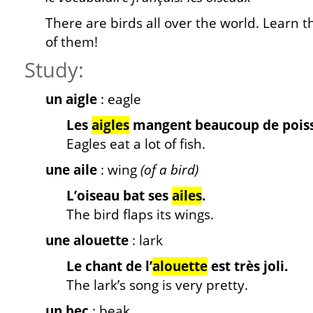
There are birds all over the world. Learn 
of them!
Study:
un aigle
: eagle
Les
aigles
mangent beaucoup de pois
Eagles eat a lot of fish.
une aile
: wing
(of a bird)
L’oiseau bat ses
ailes
.
The bird flaps its wings.
une alouette
: lark
Le chant de l’
alouette
est très joli.
The lark’s song is very pretty.
un bec
: beak