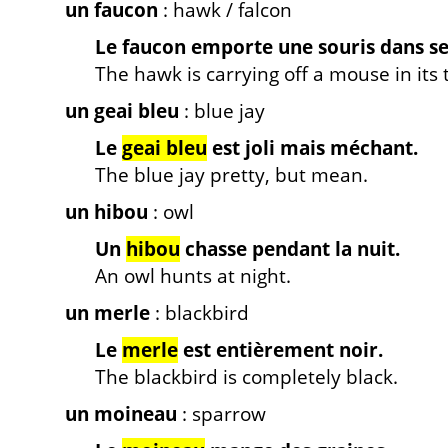
un faucon
: hawk / falcon
Le faucon emporte une souris dans se
The hawk is carrying off a mouse in its 
un geai bleu
: blue jay
Le
geai bleu
est joli mais méchant.
The blue jay pretty, but mean.
un hibou
: owl
Un
hibou
chasse pendant la nuit.
An owl hunts at night.
un merle
: blackbird
Le
merle
est entièrement noir.
The blackbird is completely black.
un moineau
: sparrow