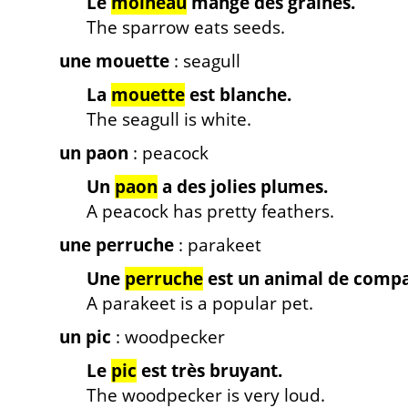
Le
moineau
mange des graines.
The sparrow eats seeds.
une mouette
: seagull
La
mouette
est blanche.
The seagull is white.
un paon
: peacock
Un
paon
a des jolies plumes.
A peacock has pretty feathers.
une perruche
: parakeet
Une
perruche
est un animal de compa
A parakeet is a popular pet.
un pic
: woodpecker
Le
pic
est très bruyant.
The woodpecker is very loud.