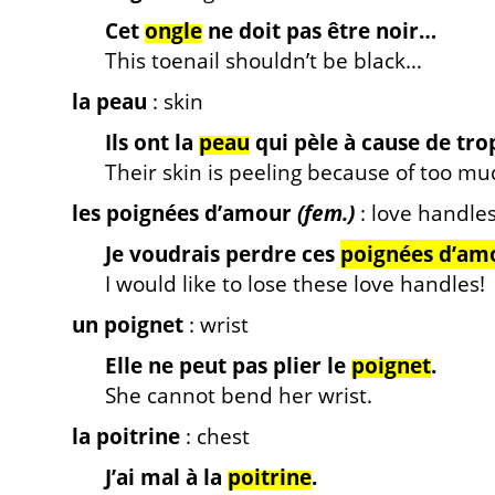
Cet
ongle
ne doit pas être noir…
This toenail shouldn’t be black…
la peau
: skin
Ils ont la
peau
qui pèle à cause de trop
Their skin is peeling because of too mu
les poignées d’amour
(fem.)
: love handle
Je voudrais perdre ces
poignées d’am
I would like to lose these love handles!
un poignet
: wrist
Elle ne peut pas plier le
poignet
.
She cannot bend her wrist.
la poitrine
: chest
J’ai mal à la
poitrine
.