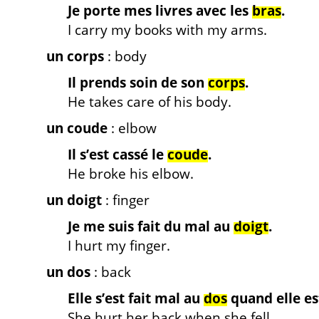
Je porte mes livres avec les
bras
.
I carry my books with my arms.
un corps
: body
Il prends soin de son
corps
.
He takes care of his body.
un coude
: elbow
Il s’est cassé le
coude
.
He broke his elbow.
un doigt
: finger
Je me suis fait du mal au
doigt
.
I hurt my finger.
un dos
: back
Elle s’est fait mal au
dos
quand elle e
She hurt her back when she fell.