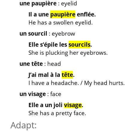
une paupière
: eyelid
Il a une
paupière
enflée.
He has a swollen eyelid.
un sourcil
: eyebrow
Elle s’épile les
sourcils
.
She is plucking her eyebrows.
une tête
: head
J’ai mal à
la
tête
.
I have a headache. / My head hurts.
un visage
: face
Elle a un joli
visage
.
She has a pretty face.
Adapt: