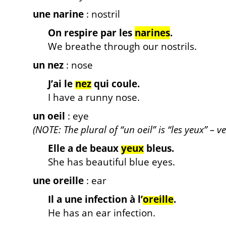
une narine
: nostril
On respire par les
narines
.
We breathe through our nostrils.
un nez
: nose
J’ai le
nez
qui coule.
I have a runny nose.
un oeil
: eye
(NOTE: The plural of “un oeil” is “les yeux” – ve
Elle a de beaux
yeux
bleus.
She has beautiful blue eyes.
une oreille
: ear
Il a une infection à l’
oreille
.
He has an ear infection.