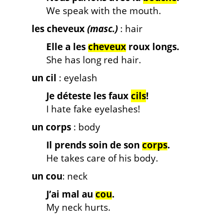
We speak with the mouth.
les cheveux
(masc.)
: hair
Elle a les
cheveux
roux longs.
She has long red hair.
un cil
: eyelash
Je déteste les faux
cils
!
I hate fake eyelashes!
un corps
: body
Il prends soin de son
corps
.
He takes care of his body.
un cou
: neck
J’ai mal au
cou
.
My neck hurts.