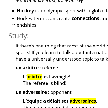
le vocabulaire français: le hockey
Hockey
is an olympic sport with a global 
Hockey terms can create
connections
and 
friendships.
Study:
If there’s one thing that most of the world 
sports! If you learn to talk about internatio
have a universally understood topic to tal
un arbitre
: referee
L’
arbitre
est aveugle!
The referee is blind!
un adversaire
: opponent
L’équipe a défait ses
adversaires
.
The team defeated its opponents.