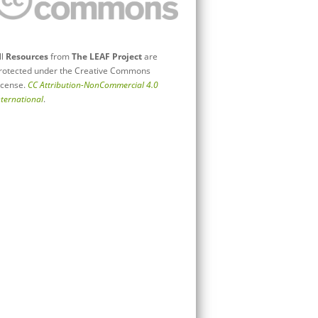
ll
Resources
from
The LEAF Project
are
rotected under the Creative Commons
icense.
CC Attribution-NonCommercial 4.0
nternational
.