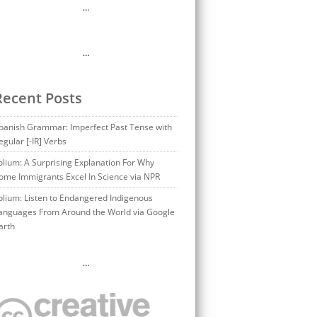
…
…
Recent Posts
panish Grammar: Imperfect Past Tense with
egular [-IR] Verbs
olium: A Surprising Explanation For Why
ome Immigrants Excel In Science via NPR
olium: Listen to Endangered Indigenous
anguages From Around the World via Google
arth
…