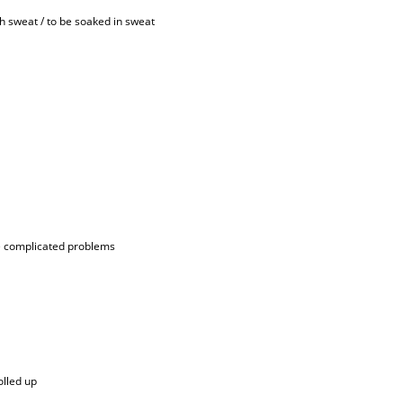
th sweat / to be soaked in sweat
ace complicated problems
olled up