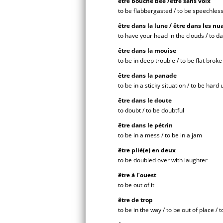
être
bouche bée /être sans voix
to be flabbergasted / to be speechles
être dans la lune / être dans les nu
to have your head in the clouds / to d
être
dans la mouise
to be in deep trouble / to be flat brok
être dans la panade
to be in a sticky situation / to be hard
être
dans le doute
to doubt / to be doubtful
être dans le pétrin
to be in a mess / to be in a jam
être
plié(e) en deux
to be doubled over with laughter
être à l’ouest
to be out of it
être de trop
to be in the way / to be out of place / 