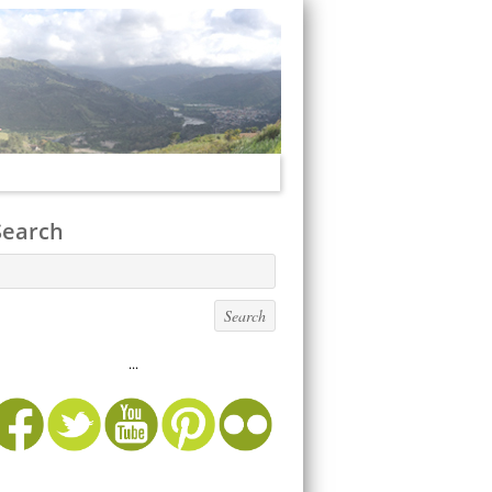
Search
...