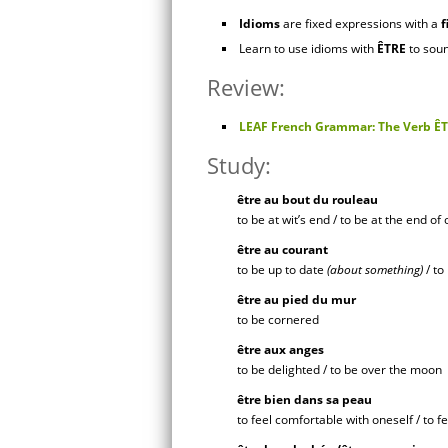
Idioms
are fixed expressions with a
f
Learn to use idioms with
ÊTRE
to soun
Review:
LEAF French Grammar: The Verb ÊT
Study:
être au bout du rouleau
to be at wit’s end / to be at the end of
être au courant
to be up to date
(about something)
/ to
être au pied du mur
to be cornered
être aux anges
to be delighted / to be over the moon
être
bien dans sa peau
to feel comfortable with oneself / to f