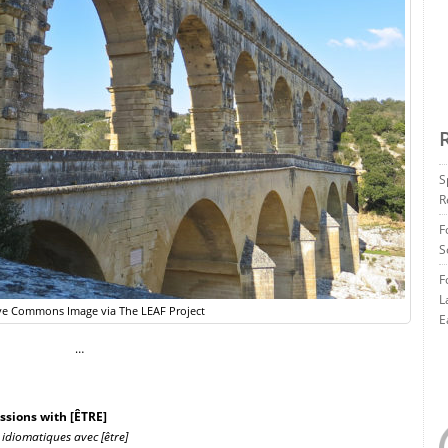
S
R
F
S
F
L
ve Commons Image via The LEAF Project
E
…
ssions with [ÊTRE]
 idiomatiques avec [être]