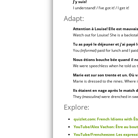
J’y suis!
I understand! / I’ve got it! / I get it!
Adapt:
Attention à Louise! Elle est mauvai
Watch out for Louise! She is a backsta
Tu as payé le déjeuner et j’ai payé
You
(informal)
paid for lunch and I pai
Nous étions bouche bée quand il nou
We were speechless when he told us t
Marie est sur son trente et un. Où v
Marie is dressed to the nines. Where 
Ils étaient en nage après le match d
They
(masculine)
were drenched in swe
Explore:
quizlet.com: French Idioms with Êt
YouTube/Alex Vachon: Être au bout
YouTube/Frencheezee: Les expressi