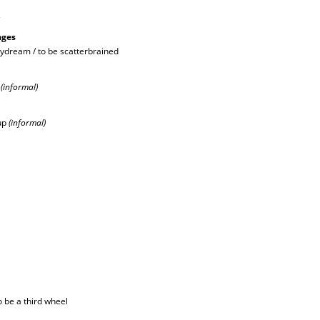
s
ages
aydream / to be scatterbrained
e
(informal)
 up
(informal)
to be a third wheel