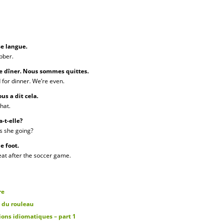
se langue.
bber.
 le dîner. Nous sommes quittes.
d for dinner. We’re even.
s a dit cela.
hat.
a-t-elle?
is she going?
e foot.
at after the soccer game.
re
 du rouleau
ons idiomatiques – part 1