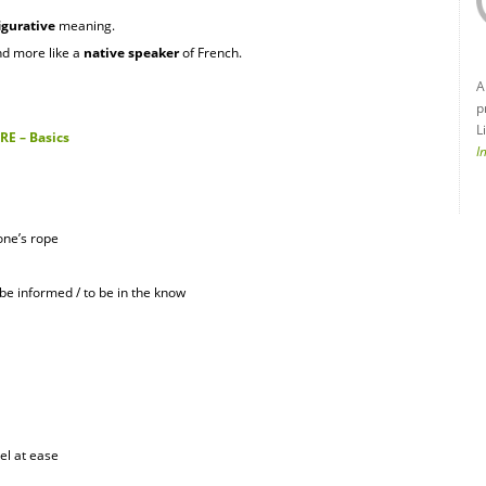
igurative
meaning.
d more like a
native speaker
of French.
A
p
L
RE – Basics
I
 one’s rope
 be informed / to be in the know
eel at ease