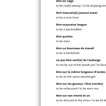
être en nage
to be really sweaty / to be dripping wi
être
mauvais
(e)
joueur
(-euse)
to be a sore loser
être mauvaise langue
to be a backstabber
être quittes
to be even
être un bourreau de travail
to be a workaholic
ne pas être sorti(e) de l’auberge
to not be out of the woods yet / to f
être
sur la même longueur d’ondes
to be on the same wavelength
être
sur les genoux / être crevé(e)
to be exhausted / to be worn out
être sur son trente et un
to be dressed to the nines / to be all d