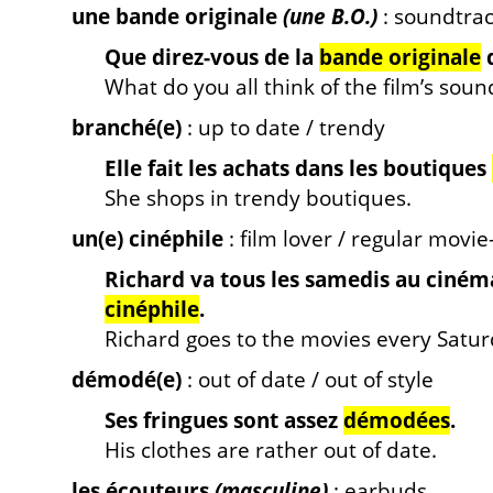
une bande originale
(une B.O.)
: soundtra
Que direz-vous de la
bande originale
d
What do you all think of the film’s soun
branché(e)
: up to date / trendy
Elle fait les achats dans les boutiques
She shops in trendy boutiques.
un(e) cinéphile
: film lover / regular movie
Richard va tous les samedis au cinéma
cinéphile
.
Richard goes to the movies every Saturda
démodé(e)
: out of date / out of style
Ses fringues sont assez
démodées
.
His clothes are rather out of date.
les écouteurs
(masculine)
: earbuds