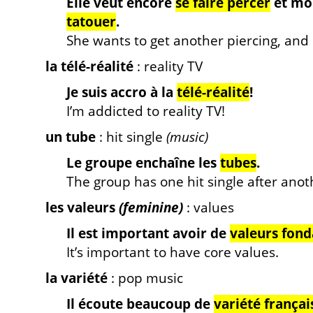
Elle veut encore
se faire percer
et moi
tatouer
.
She wants to get another piercing, and I
la télé-réalité
: reality TV
Je suis accro à la
télé-réalité
!
I’m addicted to reality TV!
un tube
: hit single
(music)
Le groupe enchaîne les
tubes
.
The group has one hit single after anot
les valeurs
(feminine)
: values
Il est important avoir de
valeurs fon
It’s important to have core values.
la variété
: pop music
Il écoute beaucoup de
variété françai