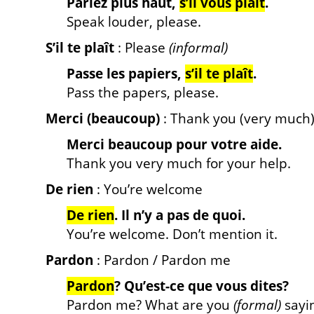
Parlez plus haut,
s’il vous plaît
.
Speak louder, please.
S’il te plaît
: Please
(informal)
Passe les papiers,
s’il te plaît
.
Pass the papers, please.
Merci (beaucoup)
: Thank you (very much
Merci beaucoup pour votre aide.
Thank you very much for your help.
De rien
: You’re welcome
De rien
. Il n’y a pas de quoi.
You’re welcome. Don’t mention it.
Pardon
: Pardon / Pardon me
Pardon
? Qu’est-ce que vous dites?
Pardon me? What are you
(formal)
sayi