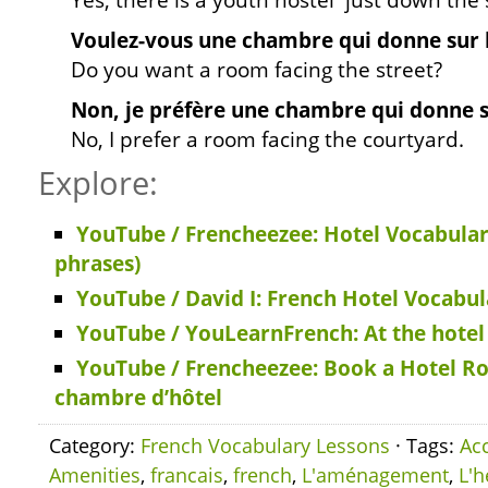
Yes, there is a youth hostel just down the 
Voulez-vous une chambre qui donne sur 
Do you want a room facing the street?
Non, je préfère une chambre qui donne s
No, I prefer a room facing the courtyard.
Explore:
YouTube / Frencheezee: Hotel Vocabulary 
phrases)
YouTube / David I: French Hotel Vocabul
YouTube / YouLearnFrench: At the hotel
YouTube / Frencheezee: Book a Hotel R
chambre d’hôtel
Category:
French Vocabulary Lessons
· Tags:
Ac
Amenities
,
francais
,
french
,
L'aménagement
,
L'