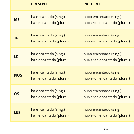
PRESENT
PRETERITE
ha encantado (sing.)
hubo encantado (sing.)
ME
han encantado (plural)
hubieron encantado (plural)
ha encantado (sing.)
hubo encantado (sing.)
TE
han encantado (plural)
hubieron encantado (plural)
ha encantado (sing.)
hubo encantado (sing.)
LE
han encantado (plural)
hubieron encantado (plural)
ha encantado (sing.)
hubo encantado (sing.)
NOS
han encantado (plural)
hubieron encantado (plural)
ha encantado (sing.)
hubo encantado (sing.)
OS
han encantado (plural)
hubieron encantado (plural)
ha encantado (sing.)
hubo encantado (sing.)
LES
han encantado (plural)
hubieron encantado (plural)
…