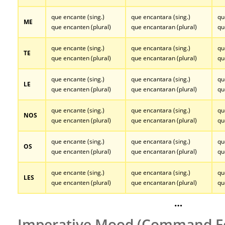
que encante (sing.)
que encantara (sing.)
qu
ME
que encanten (plural)
que encantaran (plural)
qu
que encante (sing.)
que encantara (sing.)
qu
TE
que encanten (plural)
que encantaran (plural)
qu
que encante (sing.)
que encantara (sing.)
qu
LE
que encanten (plural)
que encantaran (plural)
qu
que encante (sing.)
que encantara (sing.)
qu
NOS
que encanten (plural)
que encantaran (plural)
qu
que encante (sing.)
que encantara (sing.)
qu
OS
que encanten (plural)
que encantaran (plural)
qu
que encante (sing.)
que encantara (sing.)
qu
LES
que encanten (plural)
que encantaran (plural)
qu
…
Imperative Mood (Command F