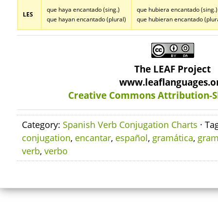
que haya encantado (sing.)
que hubiera encantado (sing.)
LES
que hayan encantado (plural)
que hubieran encantado (plur
The LEAF Project
www.leaflanguages.o
Creative Commons Attribution-S
Category:
Spanish Verb Conjugation Charts
· Ta
conjugation
,
encantar
,
español
,
gramática
,
gra
verb
,
verbo