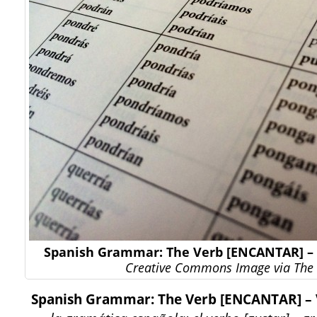
Spanish Grammar: The Verb [ENCANTAR] – 
Creative Commons Image via The 
Spanish Grammar: The Verb [ENCANTAR] – 