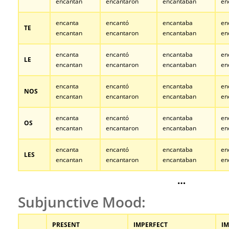
encantan
encantaron
encantaban
en
encanta
encantó
encantaba
en
TE
encantan
encantaron
encantaban
en
encanta
encantó
encantaba
en
LE
encantan
encantaron
encantaban
en
encanta
encantó
encantaba
en
NOS
encantan
encantaron
encantaban
en
encanta
encantó
encantaba
en
OS
encantan
encantaron
encantaban
en
encanta
encantó
encantaba
en
LES
encantan
encantaron
encantaban
en
…
Subjunctive Mood:
PRESENT
IMPERFECT
IM