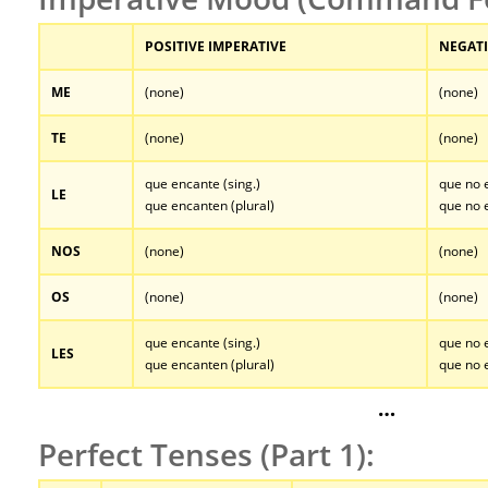
POSITIVE IMPERATIVE
NEGATI
ME
(none)
(none)
TE
(none)
(none)
que encante (sing.)
que no e
LE
que encanten (plural)
que no 
NOS
(none)
(none)
OS
(none)
(none)
que encante (sing.)
que no e
LES
que encanten (plural)
que no 
…
Perfect Tenses (Part 1):