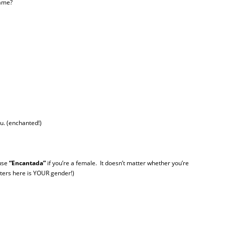
name?
ou. (enchanted!)
 use
“Encantada”
if you’re a female. It doesn’t matter whether you’re
ters here is YOUR gender!)