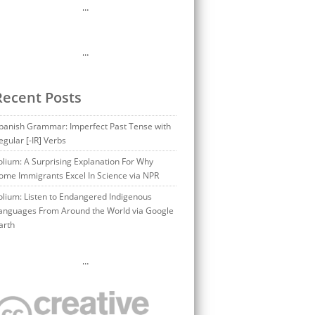
…
…
Recent Posts
panish Grammar: Imperfect Past Tense with
egular [-IR] Verbs
olium: A Surprising Explanation For Why
ome Immigrants Excel In Science via NPR
olium: Listen to Endangered Indigenous
anguages From Around the World via Google
arth
…