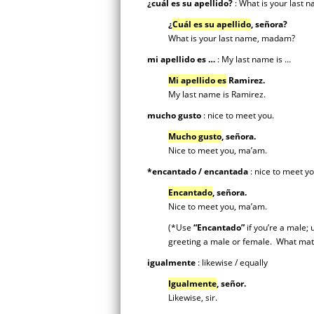
¿cuál es su apellido?
: What is your last 
¿
Cuál es su apellido
,
señora?
What is your last name, madam?
mi apellido es …
: My last name is …
Mi apellido es
Ramirez.
My last name is Ramirez.
mucho gusto
: nice to meet you.
Mucho gusto
,
señora.
Nice to meet you, ma’am.
*encantado / encantada
: nice to meet y
Encantado
, señora.
Nice to meet you, ma’am.
(*Use
“Encantado”
if you’re a male;
greeting a male or female. What mat
igualmente
: likewise / equally
Igualmente
, señor.
Likewise, sir.