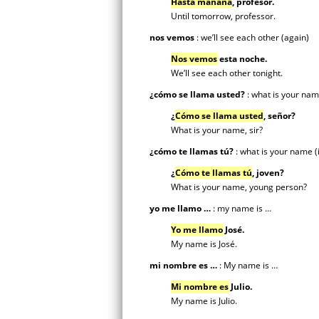
Hasta mañana
,
profesor.
Until tomorrow, professor.
nos vemos
: we’ll see each other (again)
Nos vemos
esta noche.
We’ll see each other tonight.
¿cómo se llama usted?
: what is your nam
¿
Cómo se llama usted
, señor?
What is your name, sir?
¿cómo te llamas tú?
: what is your name (
¿
Cómo te llamas tú
, joven?
What is your name, young person?
yo me llamo …
: my name is …
Yo me llamo
José.
My name is José.
mi nombre es …
: My name is …
Mi nombre es
Julio.
My name is Julio.