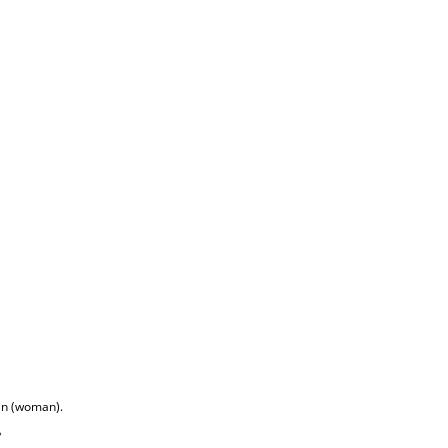
an (woman).
?