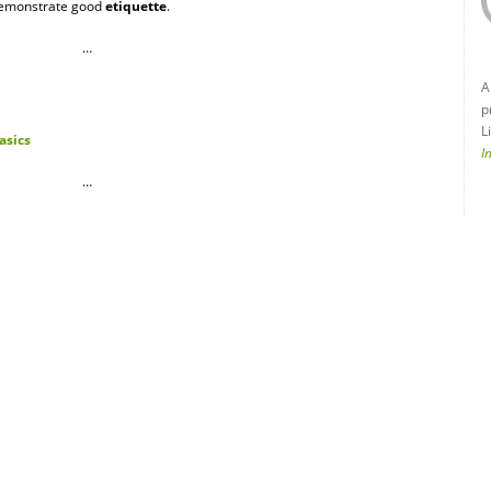
emonstrate good
etiquette
.
…
A
p
L
asics
I
…