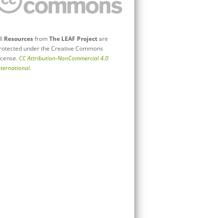
ll
Resources
from
The LEAF Project
are
rotected under the Creative Commons
icense.
CC Attribution-NonCommercial 4.0
nternational
.