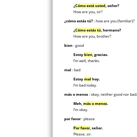
¿
Cómo está usted
,
señor?
How are you, sir?
¿cómo estás tú?
: how are you (familiar)?
¿
Cómo estás tú
,
hermano?
How are you, brother?
bien
: good
Estoy
bien
, gracias.
I’m well, thanks.
mal
: bad
Estoy
mal
hoy.
I’m bad today.
más o menos
: okay, neither good nor bad
Meh,
más o menos
.
I’m okay.
por favor
: please
Por favor
, señor.
Please, sir.