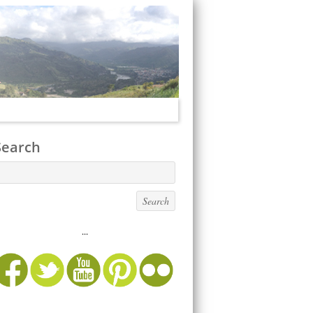
Search
...