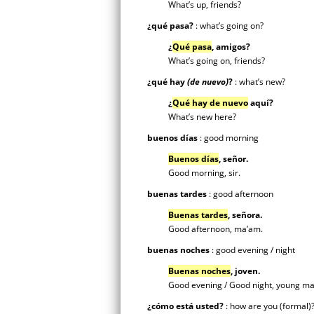
What’s up, friends?
¿qué pasa?
: what’s going on?
¿
Qué pasa
, amigos?
What’s going on, friends?
¿qué hay
(de nuevo)
?
: what’s new?
¿
Qué hay de nuevo
aquí?
What’s new here?
buenos días
: good morning
Buenos días
,
señor.
Good morning, sir.
buenas tardes
: good afternoon
Buenas tardes
,
señora.
Good afternoon, ma’am.
buenas noches
: good evening / night
Buenas noches
,
joven.
Good evening / Good night, young m
¿cómo está usted?
: how are you (formal)