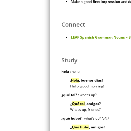
Make a good
first impression
and d
Connect
LEAF Spanish Grammar: Nouns – B
Study
hola
: hello
¡
Hola
, buenos días!
Hello, good morning!
¿qué tal?
: what’s up?
¿
Qué tal
,
amigos?
What’s up, friends?
¿qué hubo?
: what’s up?
(alt.)
¿
Qué hubo
,
amigos?