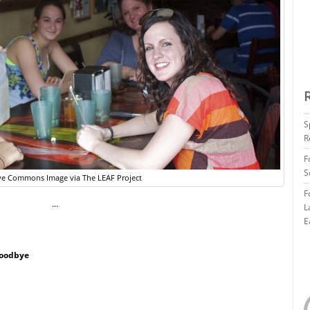
S
R
F
S
ve Commons Image via The LEAF Project
F
…
L
E
Goodbye