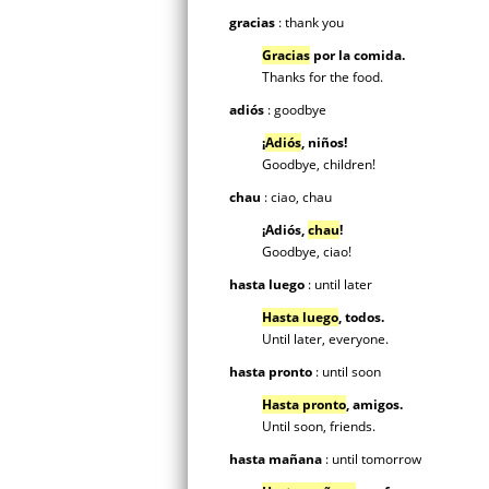
gracias
: thank you
Gracias
por la comida.
Thanks for the food.
adiós
: goodbye
¡
Adiós
,
niños!
Goodbye, children!
chau
: ciao, chau
¡Adiós,
chau
!
Goodbye, ciao!
hasta luego
: until later
Hasta luego
,
todos.
Until later, everyone.
hasta pronto
: until soon
Hasta pronto
,
amigos.
Until soon, friends.
hasta mañana
: until tomorrow