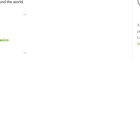
und the world.
…
A
p
L
asics
I
…