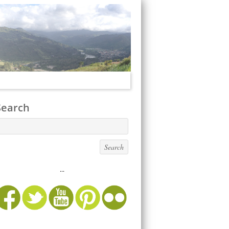
Search
...