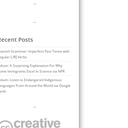
…
…
Recent Posts
panish Grammar: Imperfect Past Tense with
egular [-IR] Verbs
olium: A Surprising Explanation For Why
ome Immigrants Excel In Science via NPR
olium: Listen to Endangered Indigenous
anguages From Around the World via Google
arth
…