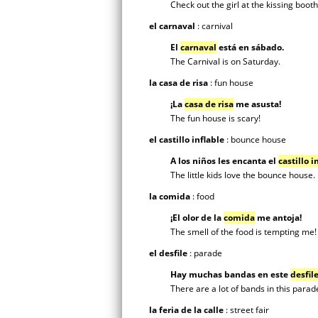
Check out the girl at the kissing booth
el carnaval
: carnival
El
carnaval
está en sábado.
The Carnival is on Saturday.
la casa de risa
: fun house
¡La
casa de risa
me asusta!
The fun house is scary!
el castillo inflable
: bounce house
A los niños les encanta el
castillo i
The little kids love the bounce house.
la comida
: food
¡El olor de la
comida
me antoja!
The smell of the food is tempting me!
el desfile
: parade
Hay muchas bandas en este
desfil
There are a lot of bands in this parad
la feria de la calle
: street fair