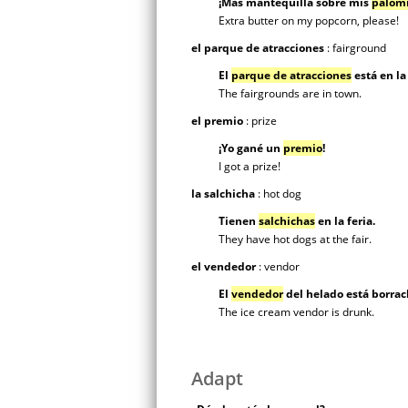
¡Más mantequilla sobre mis
palomi
Extra butter on my popcorn, please!
el parque de atracciones
: fairground
El
parque de atracciones
está en la
The fairgrounds are in town.
el premio
: prize
¡Yo gané un
premio
!
I got a prize!
la salchicha
: hot dog
Tienen
salchichas
en la feria.
They have hot dogs at the fair.
el vendedor
: vendor
El
vendedor
del helado está borrac
The ice cream vendor is drunk.
Adapt