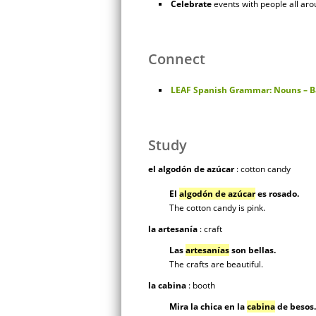
Celebrate
events with people all aro
Connect
LEAF Spanish Grammar: Nouns – B
Study
el algodón de azúcar
: cotton candy
El
algodón de azúcar
es rosado.
The cotton candy is pink.
la artesanía
: craft
Las
artesanías
son bellas.
The crafts are beautiful.
la cabina
: booth
Mira la chica en la
cabina
de besos.