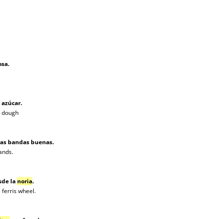
osa.
 azúcar.
d dough
as bandas buenas.
ands.
sde la
noria
.
 ferris wheel.