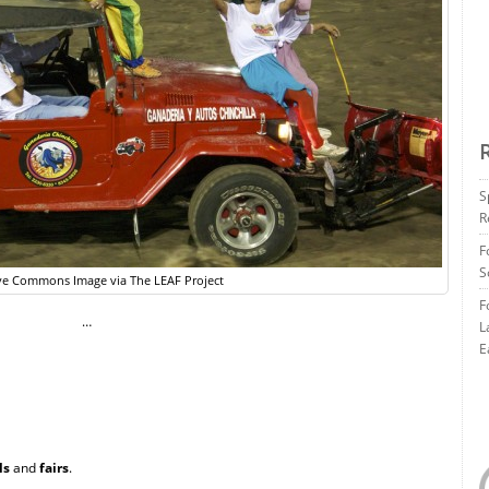
S
R
F
S
ve Commons Image via The LEAF Project
F
…
L
E
ls
and
fairs
.