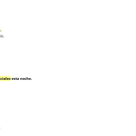
s
.
ls.
iciales
esta noche.
.