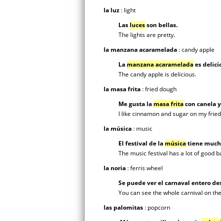
la luz
: light
Las
luces
son bellas.
The lights are pretty.
la manzana acaramelada
: candy apple
La
manzana acaramelada
es delici
The candy apple is delicious.
la masa frita
: fried dough
Me gusta la
masa frita
con canela y
I like cinnamon and sugar on my frie
la música
: music
El festival de la
música
tiene much
The music festival has a lot of good b
la noria
: ferris wheel
Se puede ver el carnaval entero de
You can see the whole carnival on the
las palomitas
: popcorn