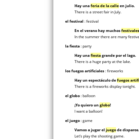
Hay una
feria de la calle
en julio.
There is a street fair in July.
el festival
: festival
En el verano hay muchos
festivale
In the summer there are many festiva
la fiesta
: party
Hay una
fiesta
grande por el lago.
There is a huge party at the lake.
los fuegos artificiales
: fireworks
Hay un espectáculo de
fuegos artif
There is a fireworks display tonight.
el globo
: balloon
¡Yo quiero un
globo
!
I want a balloon!
el juego
: game
Vamos a jugar el
juego
de disparos
Let’s play the shooting game.