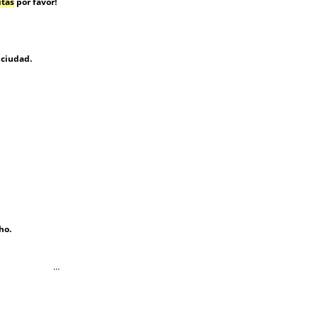
tas
por favor!
 ciudad.
ho.
…