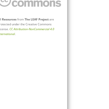
ll
Resources
from
The LEAF Project
are
rotected under the Creative Commons
icense.
CC Attribution-NonCommercial 4.0
nternational
.