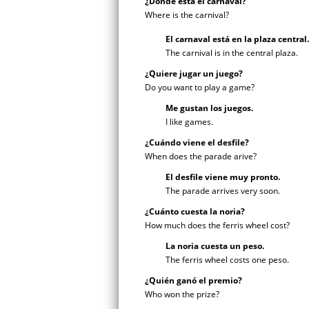
¿Dónde está el carnaval?
Where is the carnival?
El carnaval está en la plaza central.
The carnival is in the central plaza.
¿Quiere jugar un juego?
Do you want to play a game?
Me gustan los juegos.
I like games.
¿Cuándo viene el desfile?
When does the parade arive?
El desfile viene muy pronto.
The parade arrives very soon.
¿Cuánto cuesta la noria?
How much does the ferris wheel cost?
La noria cuesta un peso.
The ferris wheel costs one peso.
¿Quién ganó el premio?
Who won the prize?