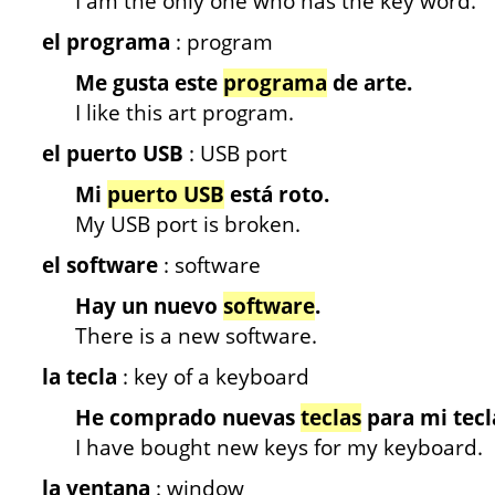
I am the only one who has the key word.
el programa
: program
Me gusta este
programa
de arte.
I like this art program.
el puerto USB
: USB port
Mi
puerto USB
está roto.
My USB port is broken.
el software
: software
Hay un nuevo
software
.
There is a new software.
la tecla
: key of a keyboard
He comprado nuevas
teclas
para mi tecl
I have bought new keys for my keyboard.
la ventana
: window