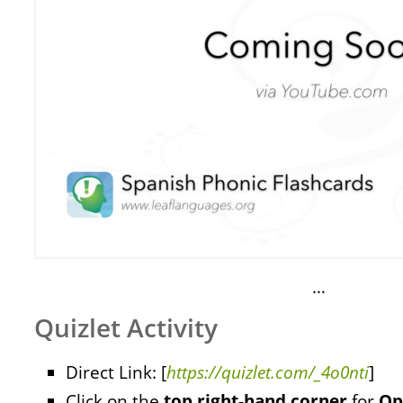
…
Quizlet Activity
Direct Link: [
https://quizlet.com/_4o0nti
]
Click on the
top right-hand corner
for
Op