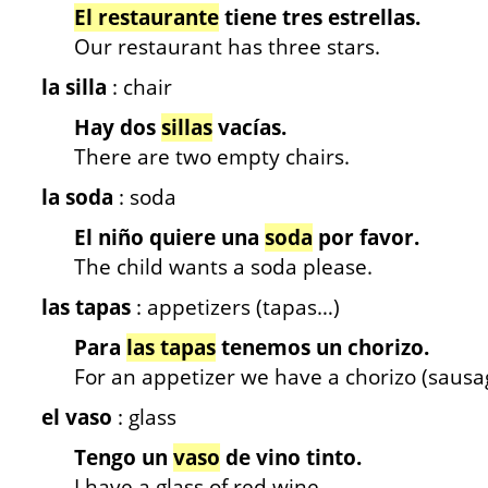
El restaurante
tiene tres estrellas.
Our restaurant has three stars.
la silla
: chair
Hay dos
sillas
vacías.
There are two empty chairs.
la soda
: soda
El niño quiere una
soda
por favor.
The child wants a soda please.
las tapas
: appetizers (tapas…)
Para
las tapas
tenemos un chorizo.
For an appetizer we have a chorizo (sausa
el vaso
: glass
Tengo un
vaso
de vino tinto.
I have a glass of red wine.