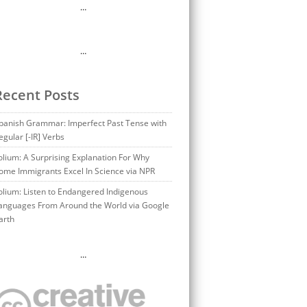
…
…
Recent Posts
panish Grammar: Imperfect Past Tense with
egular [-IR] Verbs
olium: A Surprising Explanation For Why
ome Immigrants Excel In Science via NPR
olium: Listen to Endangered Indigenous
anguages From Around the World via Google
arth
…