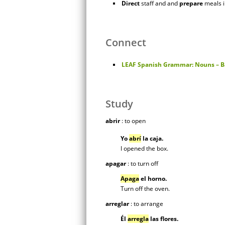
Direct
staff and and
prepare
meals i
Connect
LEAF Spanish Grammar: Nouns – B
Study
abrir
: to open
Yo
abrí
la caja.
I opened the box.
apagar
: to turn off
Apaga
el horno.
Turn off the oven.
arreglar
: to arrange
Él
arregla
las flores.