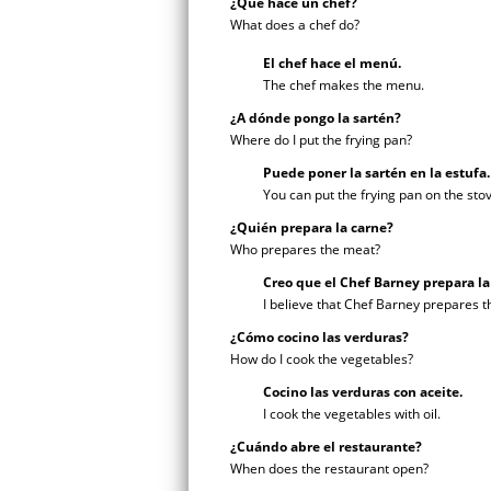
¿Qué hace un chef?
What does a chef do?
El chef hace el
menú.
The chef makes the menu.
¿A dónde pongo la sartén?
Where do I put the frying pan?
Puede poner la sartén en la estufa.
You can put the frying pan on the sto
¿Quién prepara la carne?
Who prepares the meat?
Creo que el Chef Barney prepara la
I believe that Chef Barney prepares 
¿Cómo cocino las verduras?
How do I cook the vegetables?
Cocino las verduras con aceite.
I cook the vegetables with oil.
¿Cuándo abre el restaurante?
When does the restaurant open?