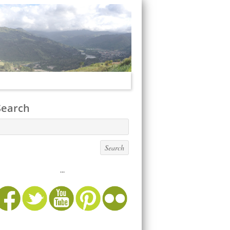
Search
...