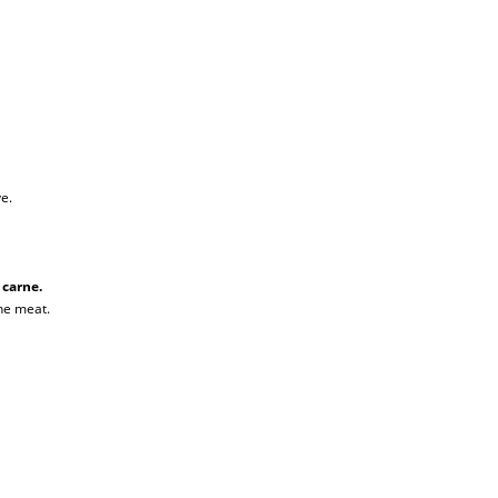
ve.
 carne.
the meat.