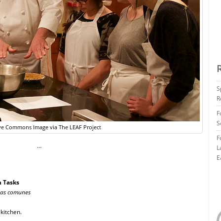
S
R
F
S
ve Commons Image via The LEAF Project
F
…
L
E
n Tasks
reas comunes
 kitchen.