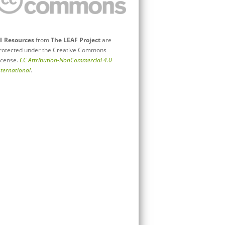
ll
Resources
from
The LEAF Project
are
rotected under the Creative Commons
icense.
CC Attribution-NonCommercial 4.0
nternational
.