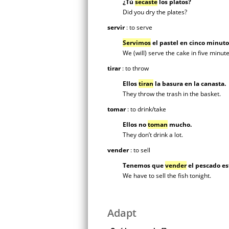
¿Tú
secaste
los platos?
Did you dry the plates?
servir
: to serve
Servimos
el pastel en cinco minuto
We (will) serve the cake in five minute
tirar
: to throw
Ellos
tiran
la basura en la canasta.
They throw the trash in the basket.
tomar
: to drink/take
Ellos no
toman
mucho.
They don’t drink a lot.
vender
: to sell
Tenemos que
vender
el pescado es
We have to sell the fish tonight.
Adapt