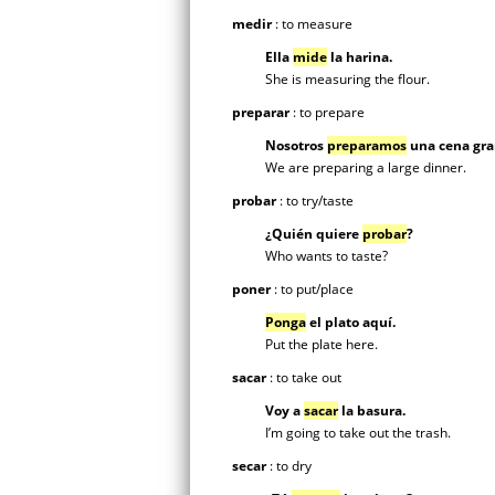
medir
: to measure
Ella
mide
la harina.
She is measuring the flour.
preparar
: to prepare
Nosotros
preparamos
una cena gra
We are preparing a large dinner.
probar
: to try/taste
¿Quién quiere
probar
?
Who wants to taste?
poner
: to put/place
Ponga
el plato aquí.
Put the plate here.
sacar
: to take out
Voy a
sacar
la basura.
I’m going to take out the trash.
secar
: to dry