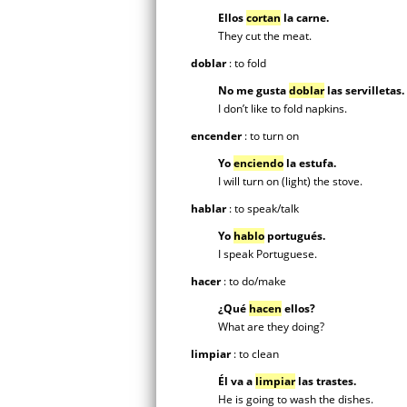
Ellos
cortan
la carne.
They cut the meat.
doblar
: to fold
No me gusta
doblar
las servilletas.
I don’t like to fold napkins.
encender
: to turn on
Yo
enciendo
la estufa.
I will turn on (light) the stove.
hablar
: to speak/talk
Yo
hablo
portugués.
I speak Portuguese.
hacer
: to do/make
¿Qué
hacen
ellos?
What are they doing?
limpiar
: to clean
Él va a
limpiar
las trastes.
He is going to wash the dishes.