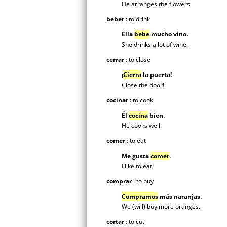
He arranges the flowers
beber
: to drink
Ella
bebe
mucho vino.
She drinks a lot of wine.
cerrar
: to close
¡
Cierra
la puerta!
Close the door!
cocinar
: to cook
Él
cocina
bien.
He cooks well.
comer
: to eat
Me gusta
comer
.
I like to eat.
comprar
: to buy
Compramos
más naranjas.
We (will) buy more oranges.
cortar
: to cut