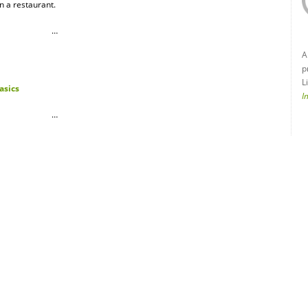
n a restaurant.
…
A
p
L
asics
I
…