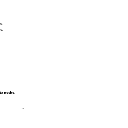
s.
s.
ta noche.
…