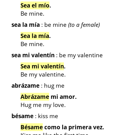
Sea el mío
.
Be mine.
sea la mía
: be mine
(to a female)
Sea la mía
.
Be mine.
sea mi valentín
: be my valentine
Sea mi valentín
.
Be my valentine.
abrázame
: hug me
Abrázame
mi amor.
Hug me my love.
bésame
: kiss me
Bésame
como la primera vez.