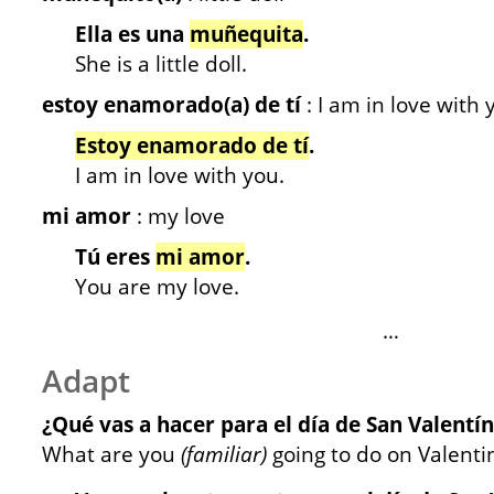
Ella es una
muñequita
.
She is a little doll.
estoy enamorado(a) de tí
: I am in love with
Estoy enamorado de tí
.
I am in love with you.
mi amor
: my love
Tú eres
mi amor
.
You are my love.
…
Adapt
¿Qué vas a hacer para el día de San Valentín
What are you
(familiar)
going to do on Valenti