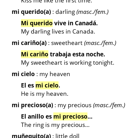
Kiss me like the first time.
mi querido(a)
: darling
(masc./fem.)
Mi querido
vive in Canadá.
My darling lives in Canada.
mi cariño(a)
: sweetheart
(masc./fem.)
Mi cariño
trabaja esta noche.
My sweetheart is working tonight.
mi cielo
: my heaven
El es
mi cielo
.
He is my heaven.
mi precioso(a)
: my precious
(masc./fem.)
El anillo es
mi precioso
…
The ring is my precious…
muñequito(a)
: little doll