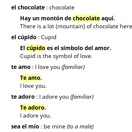
el chocolate
: chocolate
Hay un montón de
chocolate
aquí.
There is a lot (mountain) of chocolate here
el cúpido
: Cupid
El
cúpido
es el símbolo del amor.
Cupid is the symbol of love.
te amo
: I love you
(familiar)
Te amo
.
I love you.
te adoro
: I adore you
(familiar)
Te adoro
.
I adore you.
sea el mío
: be mine
(to a male)