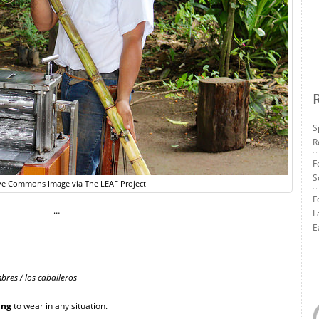
S
R
F
S
ve Commons Image via The LEAF Project
F
…
L
E
bres / los caballeros
ing
to wear in any situation.