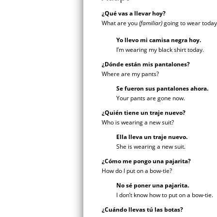
¿Qué vas a llevar hoy?
What are you
(familiar)
going to wear today
Yo llevo mi camisa negra hoy.
I’m wearing my black shirt today.
¿Dónde están mis pantalones?
Where are my pants?
Se fueron sus pantalones ahora.
Your pants are gone now.
¿Quién tiene un traje nuevo?
Who is wearing a new suit?
Ella lleva un traje nuevo.
She is wearing a new suit.
¿Cómo me pongo una pajarita?
How do I put on a bow-tie?
No sé poner una pajarita.
I don’t know how to put on a bow-tie.
¿Cuándo llevas tú las botas?