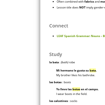
Often combined with
fabrics
and
mat
Lesson title does
NOT
imply gender-e
Connect
LEAF Spanish Grammar: Nouns – B
Study
la bata
:
(bath)
robe
Mi hermano le gusta su
bata
.
My brother likes his bathrobe.
las botas
: boots
Yo llevo las
botas
en el campo.
I wear boots in the field.
los calcetines
: socks