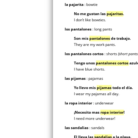
la pajarita
: bowtie
No me gustan las
pajaritas
.
I don’t like bowties.
los pantalones
: long pants
Son mis
pantalones
de trabajo.
They are my work pants.
los pantalones cortos
: shorts
(short pants!
Tengo unos
pantalones cortos
azul
I have blue shorts.
las pijamas
: pajamas
Yo llevo mis
pijamas
todo el día.
I wear my pajamas all day.
la ropa interior
: underwear
¡Necesito mas
ropa interior
!
I need more underwear!
las sandalias
: sandals
El lleva las
sandalias
a la playa.