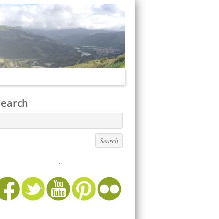
Search
...