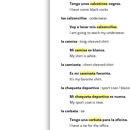
Tengo unos
calcetines
negros.
I have some black socks
los calzoncillos
: underwear
Voy a lavar mis
calzoncillos
.
I am going to wash my underwear.
la camisa
: long-sleeved shirt
Mi
camisa
es blanca.
My shirt is white.
la camiseta
: short-sleeved shirt
Es mi
camiseta
favorita.
It’s my favorite shirt.
la chaqueta deportiva
: sport coat / blaze
Mi
chaqueta deportiva
es nueva.
My sport coat is new.
la corbata
: tie
Tengo una
corbata
para la oficina.
I have a tie for the office.