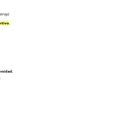
strap)
rtivo
.
rsidad.
.