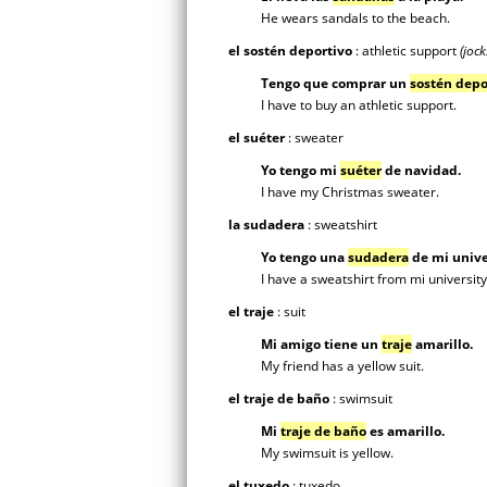
He wears sandals to the beach.
el sostén deportivo
: athletic support
(jock
Tengo que comprar un
sostén depo
I have to buy an athletic support.
el suéter
: sweater
Yo tengo mi
suéter
de navidad.
I have my Christmas sweater.
la sudadera
: sweatshirt
Yo tengo una
sudadera
de mi unive
I have a sweatshirt from mi university
el traje
: suit
Mi amigo tiene un
traje
amarillo.
My friend has a yellow suit.
el traje de baño
: swimsuit
Mi
traje de baño
es amarillo.
My swimsuit is yellow.
el tuxedo
: tuxedo