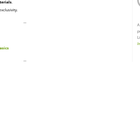
erials
.
xclusivity.
…
A
p
L
I
asics
…