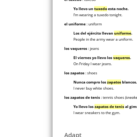
Yo llevo un
tuxedo
esta noche.
I’m wearing a tuxedo tonight.
el uniforme
: uniform
Los del ejército llevan
uniforme
.
People in the army wear a uniform.
los vaqueros
: jeans
El viernes yo llevo los
vaqueros
.
On Friday I wear jeans.
los zapatos
: shoes
Nunca compro los
zapatos
blancos.
I never buy white shoes.
los zapatos de tenis
: tennis shoes
(sneake
Yo llevo los
zapatos de tenis
al gim
I wear sneakers to the gym.
Adapt