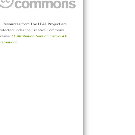
ll
Resources
from
The LEAF Project
are
rotected under the Creative Commons
icense.
CC Attribution-NonCommercial 4.0
nternational
.