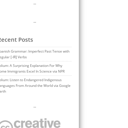
…
…
Recent Posts
panish Grammar: Imperfect Past Tense with
egular [-IR] Verbs
olium: A Surprising Explanation For Why
ome Immigrants Excel In Science via NPR
olium: Listen to Endangered Indigenous
anguages From Around the World via Google
arth
…