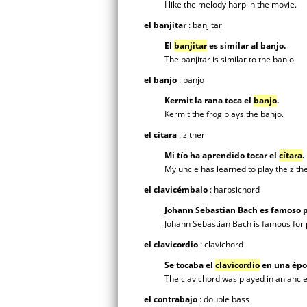
I like the melody harp in the movie.
el banjitar
: banjitar
El
banjitar
es similar al banjo.
The banjitar is similar to the banjo.
el banjo
: banjo
Kermit la rana toca el
banjo
.
Kermit the frog plays the banjo.
el cítara
: zither
Mi tío ha aprendido tocar el
cítara
.
My uncle has learned to play the zith
el clavicémbalo
: harpsichord
Johann Sebastian Bach es famoso p
Johann Sebastian Bach is famous for 
el clavicordio
: clavichord
Se tocaba el
clavicordio
en una épo
The clavichord was played in an ancie
el contrabajo
: double bass