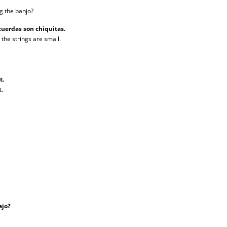
ng the banjo?
 cuerdas son chiquitas.
e the strings are small.
t.
t.
ajo?