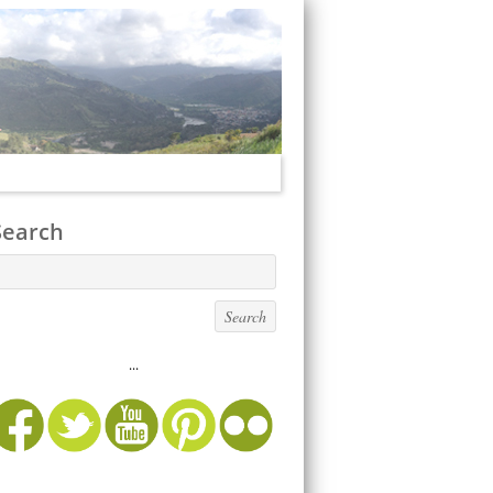
Search
...