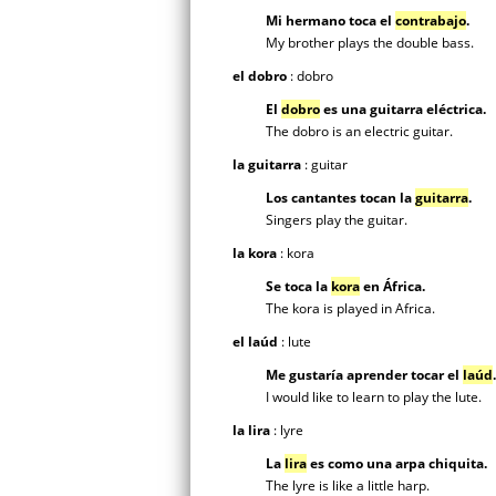
Mi hermano toca el
contrabajo
.
My brother plays the double bass.
el dobro
: dobro
El
dobro
es una guitarra eléctrica.
The dobro is an electric guitar.
la guitarra
: guitar
Los cantantes tocan la
guitarra
.
Singers play the guitar.
la kora
: kora
Se toca la
kora
en África.
The kora is played in Africa.
el laúd
: lute
Me gustaría aprender tocar el
laúd
.
I would like to learn to play the lute.
la lira
: lyre
La
lira
es como una arpa chiquita.
The lyre is like a little harp.