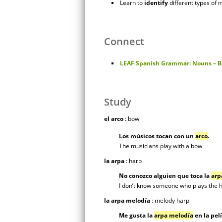
Learn to
identify
different types of 
Connect
LEAF Spanish Grammar: Nouns – B
Study
el arco
: bow
Los músicos tocan con un
arco
.
The musicians play with a bow.
la arpa
: harp
No conozco alguien que toca la
arp
I don’t know someone who plays the h
la arpa melodía
: melody harp
Me gusta la
arpa melodía
en la pelí