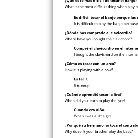
¿Qué es lo más difícil de tocar el banjo?
What is the most difficult thing when playi
Es difícil tocar el banjo porque las
It is difficult to play the banjo becaus
¿Dónde has comprado el clavicordio?
Where have you bought the clavichord?
Compré el clavicordio en el interne
I bought the clavichord on the interne
¿Cómo es tocar con un arco?
How it is playing with a bow?
Es fácil.
It is easy.
¿Cuándo aprendió tocar la lira?
When did you learn to play the lyre?
Cuando era niña.
When I was a little girl.
¿Por qué su hermano no toca el contrab
Why doesn’t your brother play the bass?