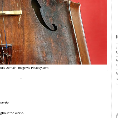
S
R
F
S
blic Domain Image via Pixabay.com
F
…
L
E
 cuerda
ghout the world.