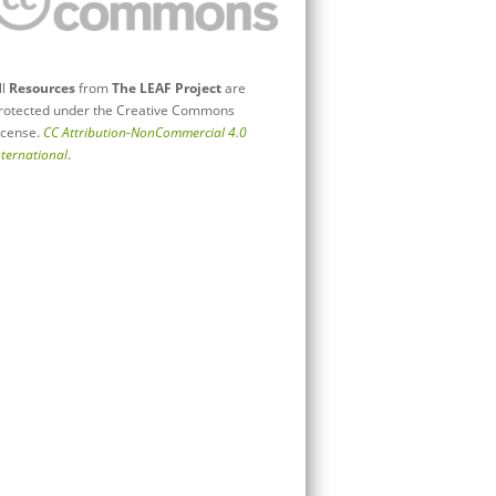
ll
Resources
from
The LEAF Project
are
rotected under the Creative Commons
icense.
CC Attribution-NonCommercial 4.0
nternational
.