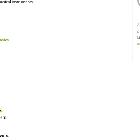
musical instruments.
…
A
p
L
asics
I
…
a
.
arp.
cula.