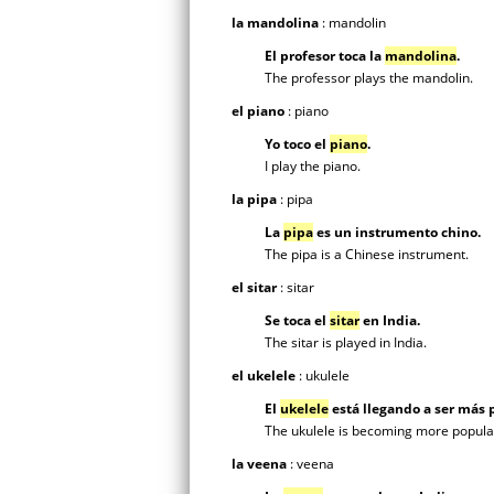
la mandolina
: mandolin
El profesor toca la
mandolina
.
The professor plays the mandolin.
el piano
: piano
Yo toco el
piano
.
I play the piano.
la pipa
: pipa
La
pipa
es un instrumento chino.
The pipa is a Chinese instrument.
el sitar
: sitar
Se toca el
sitar
en India.
The sitar is played in India.
el ukelele
: ukulele
El
ukelele
está llegando a ser más p
The ukulele is becoming more popular
la veena
: veena