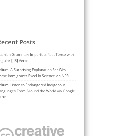
…
…
Recent Posts
panish Grammar: Imperfect Past Tense with
egular [-IR] Verbs
olium: A Surprising Explanation For Why
ome Immigrants Excel In Science via NPR
olium: Listen to Endangered Indigenous
anguages From Around the World via Google
arth
…