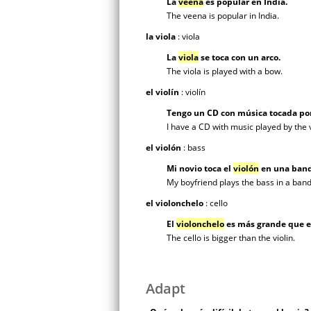
La
veena
es popular en India.
The veena is popular in India.
la viola
: viola
La
viola
se toca con un arco.
The viola is played with a bow.
el violín
: violín
Tengo un CD con música tocada po
I have a CD with music played by the v
el violón
: bass
Mi novio toca el
violón
en una band
My boyfriend plays the bass in a band
el violonchelo
: cello
El
violonchelo
es más grande que el
The cello is bigger than the violin.
Adapt