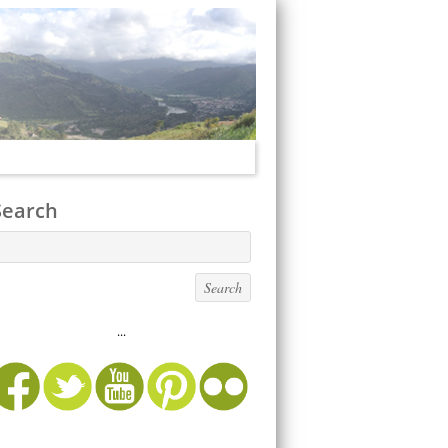
Search
...