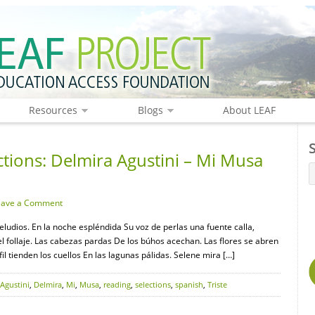
Resources
Blogs
About LEAF
tions: Delmira Agustini – Mi Musa
eave a Comment
ludios. En la noche espléndida Su voz de perlas una fuente calla,
el follaje. Las cabezas pardas De los búhos acechan. Las flores se abren
 tienden los cuellos En las lagunas pálidas. Selene mira […]
Agustini
,
Delmira
,
Mi
,
Musa
,
reading
,
selections
,
spanish
,
Triste