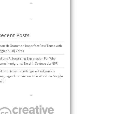
…
…
Recent Posts
panish Grammar: Imperfect Past Tense with
egular [-IR] Verbs
olium: A Surprising Explanation For Why
ome Immigrants Excel In Science via NPR
olium: Listen to Endangered Indigenous
anguages From Around the World via Google
arth
…