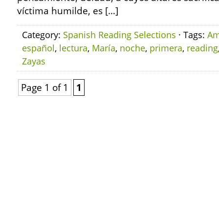
víctima humilde, es […]
Category:
Spanish Reading Selections
· Tags:
Am
español
,
lectura
,
María
,
noche
,
primera
,
reading
Zayas
Page 1 of 1
1