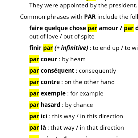
They were appointed by the president.
Common phrases with
PAR
include the fol
faire quelque chose
par
amour /
par
d
out of love / out of spite
finir
par
(+ infinitive)
: to end up / to 
par
coeur
: by heart
par
conséquent
: consequently
par
contre
: on the other hand
par
exemple
: for example
par
hasard
: by chance
par
ici
: this way / in this direction
par
là
: that way / in that direction