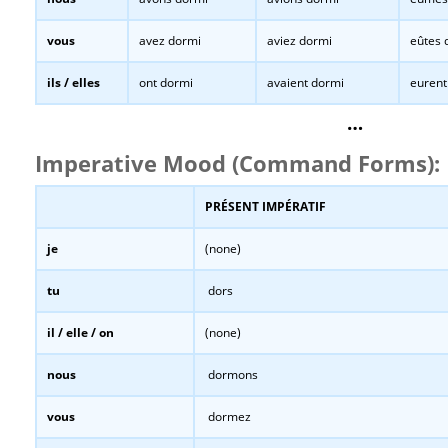
vous
avez dormi
aviez dormi
eûtes 
ils / elles
ont dormi
avaient dormi
eurent
…
Imperative Mood (Command Forms):
PRÉSENT IMPÉRATIF
je
(none)
tu
dors
il / elle / on
(none)
nous
dormons
vous
dormez