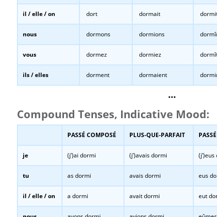
il / elle / on
dort
dormait
dormi
nous
dormons
dormions
dormî
vous
dormez
dormiez
dormî
ils / elles
dorment
dormaient
dormi
…
Compound Tenses, Indicative Mood:
PASSÉ COMPOSÉ
PLUS-QUE-PARFAIT
PASSÉ
je
(j’)ai dormi
(j’)avais dormi
(j’)eus
tu
as dormi
avais dormi
eus do
il / elle / on
a dormi
avait dormi
eut do
nous
avons dormi
avions dormi
eûmes