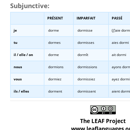
Subjunctive:
PRÉSENT
IMPARFAIT
PASSÉ
je
dorme
dormisse
(j’)aie dorm
tu
dormes
dormisses
aies dormi
il / elle / on
dorme
dormît
ait dormi
nous
dormions
dormissions
ayons dorm
vous
dormiez
dormissiez
ayez dormi
ils / elles
dorment
dormissent
aient dorm
The LEAF Project
www.leaflanguages.o