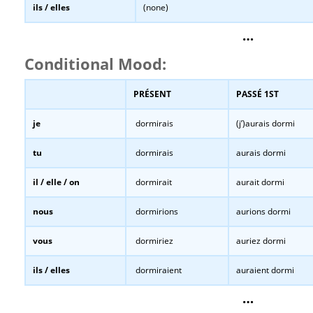
ils / elles
(none)
…
Conditional Mood:
PRÉSENT
PASSÉ 1ST
je
dormirais
(j’)aurais dormi
tu
dormirais
aurais dormi
il / elle / on
dormirait
aurait dormi
nous
dormirions
aurions dormi
vous
dormiriez
auriez dormi
ils / elles
dormiraient
auraient dormi
…