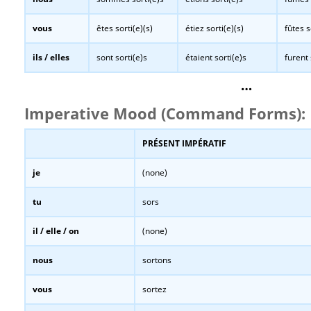
vous
êtes sorti(e)(s)
étiez sorti(e)(s)
fûtes s
ils / elles
sont sorti(e)s
étaient sorti(e)s
furent 
…
Imperative Mood (Command Forms):
PRÉSENT IMPÉRATIF
je
(none)
tu
sors
il / elle / on
(none)
nous
sortons
vous
sortez