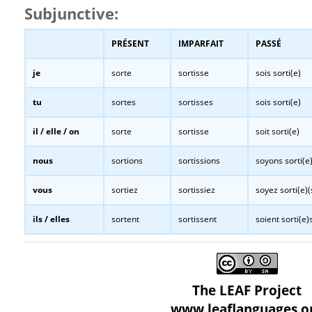
Subjunctive:
PRÉSENT
IMPARFAIT
PASSÉ
je
sorte
sortisse
sois sorti(e)
tu
sortes
sortisses
sois sorti(e)
il / elle / on
sorte
sortisse
soit sorti(e)
nous
sortions
sortissions
soyons sorti(e
vous
sortiez
sortissiez
soyez sorti(e)(
ils / elles
sortent
sortissent
soient sorti(e)
The LEAF Project
www.leaflanguages.o