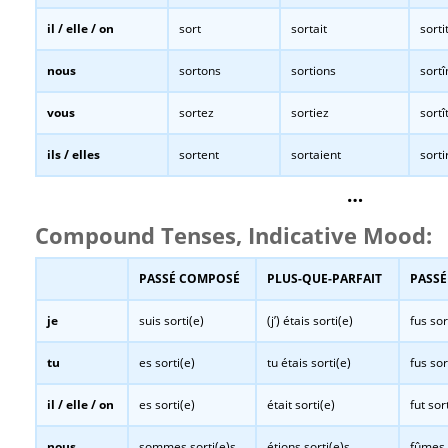
il / elle / on
sort
sortait
sorti
nous
sortons
sortions
sort
vous
sortez
sortiez
sortî
ils / elles
sortent
sortaient
sorti
…
Compound Tenses, Indicative Mood:
PASSÉ COMPOSÉ
PLUS-QUE-PARFAIT
PASSÉ
je
suis sorti(e)
(j’) étais sorti(e)
fus sor
tu
es sorti(e)
tu étais sorti(e)
fus sor
il / elle / on
es sorti(e)
était sorti(e)
fut sor
nous
sommes sorti(e)s
étions sorti(e)s
fûmes 