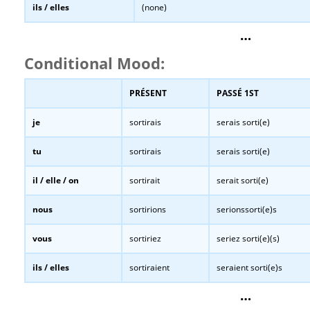
ils / elles
(none)
…
Conditional Mood:
PRÉSENT
PASSÉ 1ST
je
sortirais
serais sorti(e)
tu
sortirais
serais sorti(e)
il / elle / on
sortirait
serait sorti(e)
nous
sortirions
serionssorti(e)s
vous
sortiriez
seriez sorti(e)(s)
ils / elles
sortiraient
seraient sorti(e)s
…