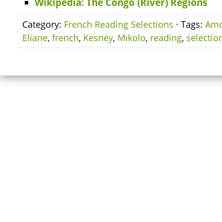
Wikipedia: The Congo (River) Regions
Category:
French Reading Selections
· Tags:
Am
Eliane
,
french
,
Kesney
,
Mikolo
,
reading
,
selectio