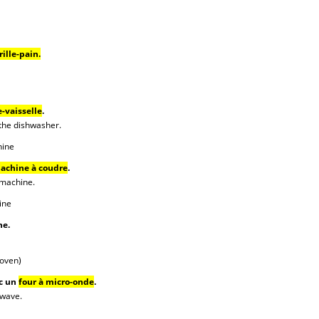
rille-pain.
e-vaisselle
.
 the dishwasher.
hine
achine à coudre
.
 machine.
ine
ne.
oven)
ec un
four à micro-onde
.
owave.