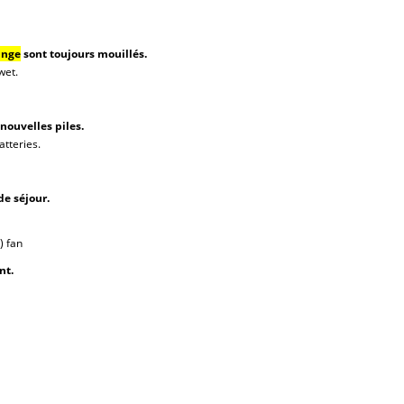
inge
sont toujours mouillés.
wet.
nouvelles piles.
tteries.
de séjour.
g) fan
nt.