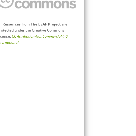
ll
Resources
from
The LEAF Project
are
rotected under the Creative Commons
icense.
CC Attribution-NonCommercial 4.0
nternational
.