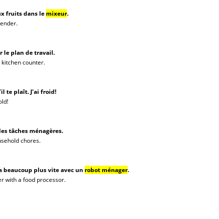
x fruits dans le
mixeur
.
lender.
 le plan de travail.
 kitchen counter.
s’il te plaît. J’ai froid!
old!
les tâches ménagères.
ousehold chores.
a beaucoup plus vite avec un
robot ménager
.
er with a food processor.