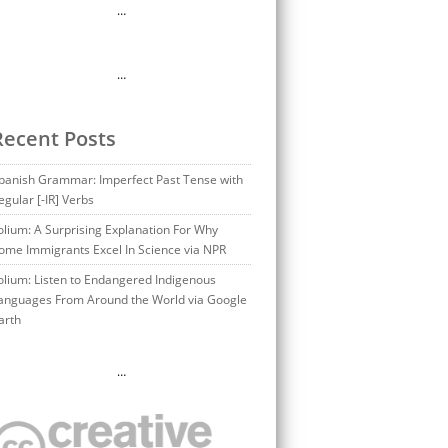
…
…
Recent Posts
panish Grammar: Imperfect Past Tense with
egular [-IR] Verbs
olium: A Surprising Explanation For Why
ome Immigrants Excel In Science via NPR
olium: Listen to Endangered Indigenous
anguages From Around the World via Google
arth
…