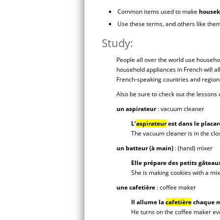
Common items used to make
housek
Use these terms, and others like the
Study:
People all over the world use househol
household appliances in French will al
French-speaking countries and regions,
Also be sure to check out the lessons
un aspirateur
: vacuum cleaner
L’
aspirateur
est dans le placar
The vacuum cleaner is in the clo
un batteur (à main)
: (hand) mixer
Elle prépare des petits gâtea
She is making cookies with a mix
une cafetière
: coffee maker
Il allume la
cafetière
chaque m
He turns on the coffee maker ev