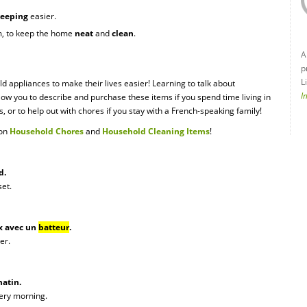
eeping
easier.
m, to keep the home
neat
and
clean
.
A
p
L
d appliances to make their lives easier! Learning to talk about
I
low you to describe and purchase these items if you spend time living in
 or to help out with chores if you stay with a French-speaking family!
 on
Household Chores
and
Household Cleaning Items
!
d.
set.
ux avec un
batteur
.
er.
atin.
ery morning.