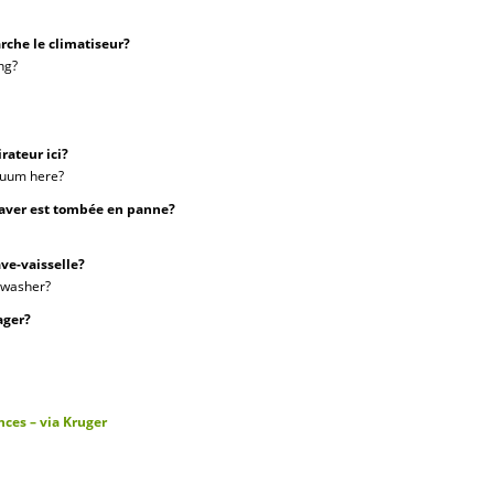
che le climatiseur?
ng?
rateur ici?
cuum here
?
aver est tombée en panne?
ave-vaisselle?
hwasher?
ager?
ces – via Kruger