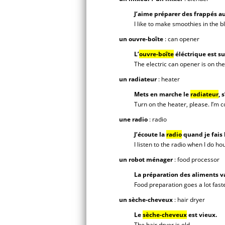
J’aime préparer des frappés au
I like to make smoothies in the b
un ouvre-boîte
: can opener
L’
ouvre-boîte
éléctrique est sur
The electric can opener is on the
un radiateur
: heater
Mets en marche le
radiateur
, 
Turn on the heater, please. I’m c
une radio
: radio
J’écoute la
radio
quand je fais 
I listen to the radio when I do h
un robot ménager
: food processor
La préparation des aliments v
Food preparation goes a lot fast
un sèche-cheveux
: hair dryer
Le
sèche-cheveux
est vieux.
The hair dryer is old.