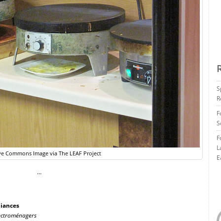
S
R
F
S
F
L
ve Commons Image via The LEAF Project
E
…
liances
électroménagers