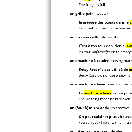
The fridge is full.
un grille-pain
: toaster
Je prépare des toasts dans le
g
I am making toast in the toaster.
un lave-vaisselle
: dishwasher
C’est à ton tour de vider le
lav
It’s your
(informal)
turn to empty
une machine à coudre
: sewing mac
Betsy Ross n’a pas utilisé de
m
Betsy Ross did not use a sewing
une machine à laver
: washing mach
La
machine à laver
est en pan
The washing machine is broken.
un (four à) micro-onde
: microwave (
On peut cuisiner plus vite av
You can cook faster with a micr
un mixeur / un mixer
: blender