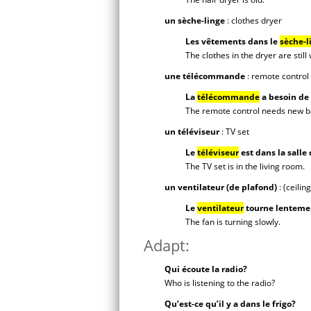
un sèche-linge
: clothes dryer
Les vêtements dans le
sèche-l
The clothes in the dryer are still 
une télécommande
: remote control
La
télécommande
a besoin de 
The remote control needs new ba
un téléviseur
: TV set
Le
téléviseur
est dans la salle 
The TV set is in the living room.
un ventilateur (de plafond)
: (ceilin
Le
ventilateur
tourne lenteme
The fan is turning slowly.
Adapt:
Qui écoute la radio?
Who is listening to the radio?
Qu’est-ce qu’il y a dans le frigo?