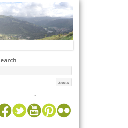
Search
...