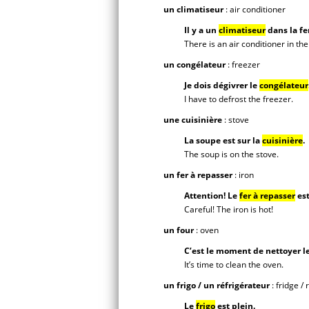
un climatiseur
: air conditioner
Il y a un
climatiseur
dans la fe
There is an air conditioner in th
un congélateur
: freezer
Je dois dégivrer le
congélateur
I have to defrost the freezer.
une cuisinière
: stove
La soupe est sur la
cuisinière
.
The soup is on the stove.
un fer à repasser
: iron
Attention! Le
fer à repasser
est
Careful! The iron is hot!
un four
: oven
C’est le moment de nettoyer l
It’s time to clean the oven.
un frigo / un réfrigérateur
: fridge / 
Le
frigo
est plein.