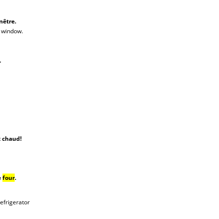
nêtre.
e window.
.
 chaud!
e
four
.
refrigerator