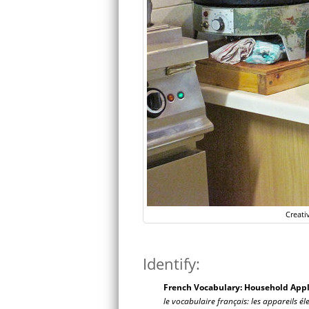
Creati
Identify:
French Vocabulary: Household App
le vocabulaire français: les appareils 