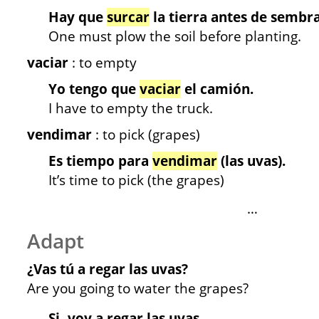
Hay que
surcar
la tierra antes de sembra
One must plow the soil before planting.
vaciar
: to empty
Yo tengo que
vaciar
el camión.
I have to empty the truck.
vendimar
: to pick (grapes)
Es tiempo para
vendimar
(las uvas).
It’s time to pick (the grapes)
…
Adapt
¿Vas tú a regar las uvas?
Are you going to water the grapes?
Si, voy a regar las uvas.