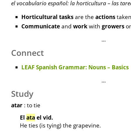
el vocabulario español: la horticultura – las ta
Horticultural
tasks
are the
actions
taken
Communicate
and
work
with
growers
on
…
Connect
LEAF Spanish Grammar: Nouns – Basics
…
Study
atar
: to tie
El
ata
el vid.
He ties (is tying) the grapevine.