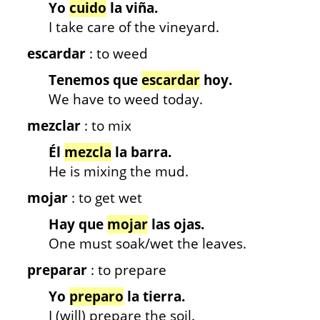
Yo
cuido
la viña.
I take care of the vineyard.
escardar
: to weed
Tenemos que
escardar
hoy.
We have to weed today.
mezclar
: to mix
Él
mezcla
la barra.
He is mixing the mud.
mojar
: to get wet
Hay que
mojar
las ojas.
One must soak/wet the leaves.
preparar
: to prepare
Yo
preparo
la tierra.
I (will) prepare the soil.