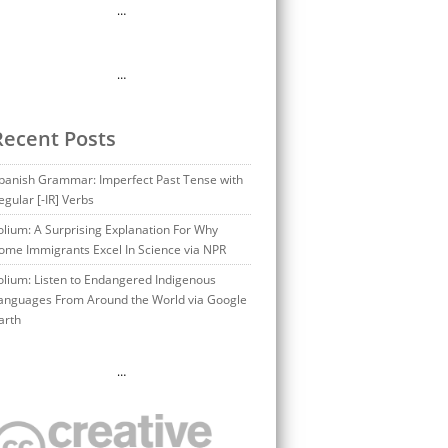
…
…
Recent Posts
panish Grammar: Imperfect Past Tense with
egular [-IR] Verbs
olium: A Surprising Explanation For Why
ome Immigrants Excel In Science via NPR
olium: Listen to Endangered Indigenous
anguages From Around the World via Google
arth
…