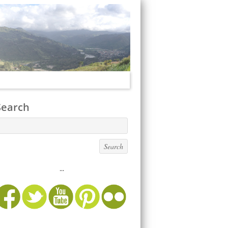
Search
...