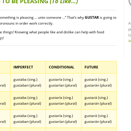
= TO BE PLEASING
(To Like…)
something is pleasing … unto someone …” That’s why
GUSTAR
is going to
ronouns in order work correctly.
A
p
ke things! Knowing what people like and dislike can help with food
L
gs!
I
IMPERFECT
CONDITIONAL
FUTURE
gustaba (sing.)
gustaría (sing.)
gustará (sing.)
ral)
gustaban (plural)
gustarían (plural)
gustarán (plural)
gustaba (sing.)
gustaría (sing.)
gustará (sing.)
ral)
gustaban (plural)
gustarían (plural)
gustarán (plural)
gustaba (sing.)
gustaría (sing.)
gustará (sing.)
ral)
gustaban (plural)
gustarían (plural)
gustarán (plural)