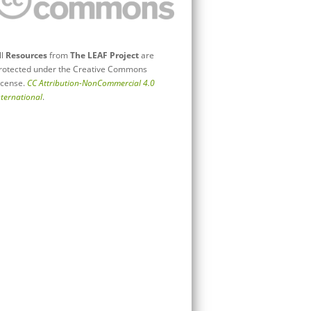
ll
Resources
from
The LEAF Project
are
rotected under the Creative Commons
icense.
CC Attribution-NonCommercial 4.0
nternational
.