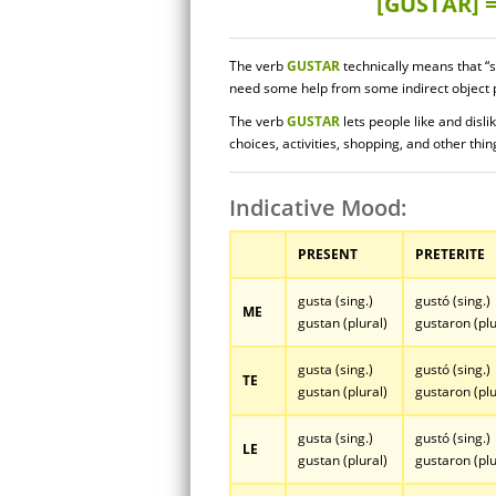
[GUSTAR] 
The verb
GUSTAR
technically means that “
need some help from some indirect object p
The verb
GUSTAR
lets people like and disli
choices, activities, shopping, and other thin
Indicative Mood:
PRESENT
PRETERITE
gusta (sing.)
gustó (sing.)
ME
gustan (plural)
gustaron (plu
gusta (sing.)
gustó (sing.)
TE
gustan (plural)
gustaron (plu
gusta (sing.)
gustó (sing.)
LE
gustan (plural)
gustaron (plu