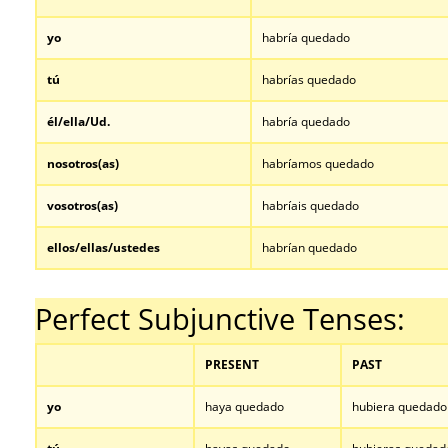
yo
habría quedado
tú
habrías quedado
él/ella/Ud.
habría quedado
nosotros
(as)
habríamos quedado
vosotros
(as)
habríais quedado
ellos/ellas/ustedes
habrían quedado
…
Perfect Subjunctive Tenses:
PRESENT
PAST
yo
haya quedado
hubiera quedado