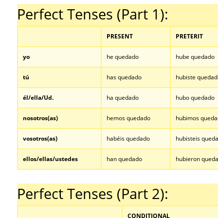
Perfect Tenses (Part 1):
PRESENT
PRETERIT
yo
he quedado
hube quedado
tú
has quedado
hubiste quedad
él/ella/Ud.
ha quedado
hubo quedado
nosotros
(as)
hemos quedado
hubimos queda
vosotros
(as)
habéis quedado
hubisteis qued
ellos/ellas/ustedes
han quedado
hubieron qued
…
Perfect Tenses (Part 2):
CONDITIONAL