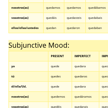
nosotros(as)
quedamos
quedamos
quedábamos
vosotros(as)
quedáis
quedasteis
quedabais
ellos/ellas/ustedes
quedan
quedaron
quedaban
…
Subjunctive Mood:
PRESENT
IMPERFECT
IMP
yo
quede
quedara
que
tú
quedes
quedaras
que
él/ella/Ud.
quede
quedara
que
nosotros
(as)
quedemos
quedáramos
que
vosotros
(as)
quedéis
quedarais
qued