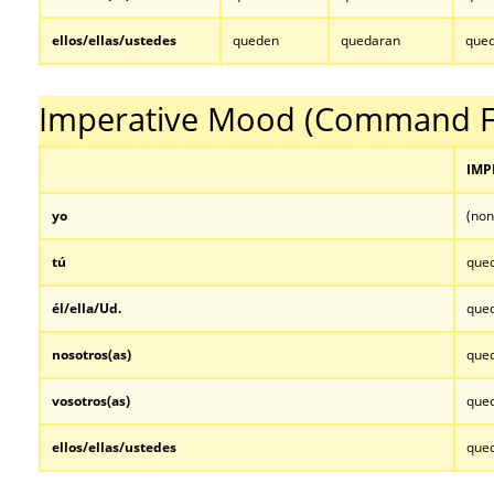
ellos/ellas/ustedes
queden
quedaran
que
…
Imperative Mood (Command F
IMP
yo
(non
tú
que
él/ella/Ud.
que
nosotros
(as)
que
vosotros
(as)
que
ellos/ellas/ustedes
que
…