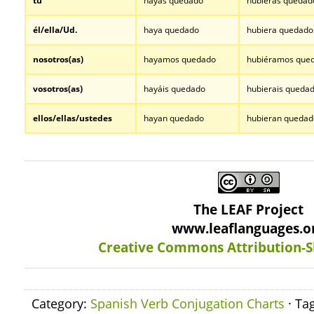
tú
hayas quedado
hubieras quedad
él/ella/Ud.
haya quedado
hubiera quedado
nosotros
(as)
hayamos quedado
hubiéramos que
vosotros
(as)
hayáis quedado
hubierais queda
ellos/ellas/ustedes
hayan quedado
hubieran quedad
…
The LEAF Project
www.leaflanguages.o
Creative Commons Attribution-S
Category:
Spanish Verb Conjugation Charts
· Ta