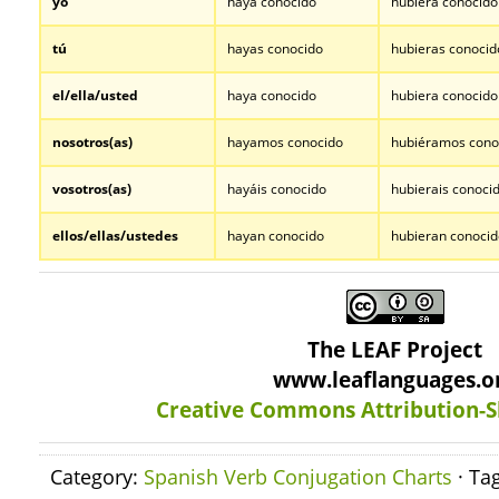
yo
haya conocido
hubiera conocido
tú
hayas conocido
hubieras conocid
el/ella/usted
haya conocido
hubiera conocido
nosotros
(as)
hayamos conocido
hubiéramos cono
vosotros
(as)
hayáis conocido
hubierais conoci
ellos/ellas/ustedes
hayan conocido
hubieran conocid
The LEAF Project
www.leaflanguages.o
Creative Commons Attribution-S
Category:
Spanish Verb Conjugation Charts
· Ta