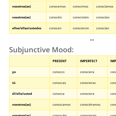
nosotros(as)
conocemos
conocimos
conocíamos
vosotros
(as)
conocéis
conocisteis
conocíais
ellos/ellas/ustedes
conocen
conocieron
conocían
…
Subjunctive Mood:
PRESENT
IMPERFECT
IMP
yo
conozco
conociera
con
tú
conozcas
conocieras
con
él/ella/usted
conozca
conociera
con
nosotros
(as)
conozcamos
conociéramos
con
vosotros
(as)
conozcáis
conocierais
con