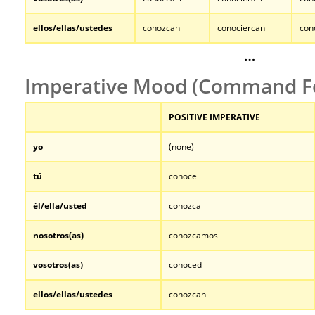
ellos/ellas/ustedes
conozcan
conociercan
con
…
Imperative Mood (Command F
POSITIVE IMPERATIVE
yo
(none)
tú
conoce
él/ella/usted
conozca
nosotros
(as)
conozcamos
vosotros
(as)
conoced
ellos/ellas/ustedes
conozcan