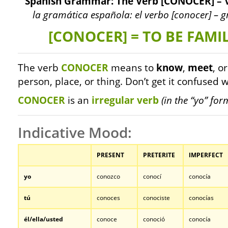
Spanish Grammar: The Verb [CONOCER] – V
la gramática española: el verbo [conocer] – 
[CONOCER] = TO BE FAMI
The verb
CONOCER
means to
know
,
meet
, o
person, place, or thing. Don’t get it confused 
CONOCER
is an
irregular verb
(in the “yo” for
Indicative Mood:
PRESENT
PRETERITE
IMPERFECT
yo
conozco
conocí
conocía
tú
conoces
conociste
conocías
él/ella/usted
conoce
conoció
conocía