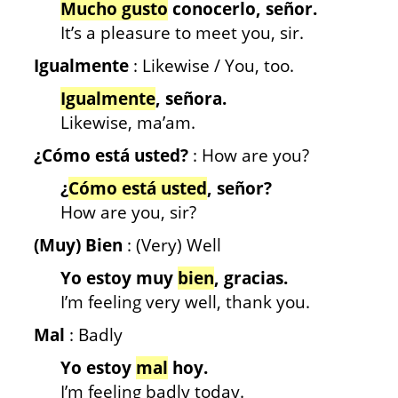
Mucho gusto
conocerlo, señor.
It’s a pleasure to meet you, sir.
Igualmente
: Likewise / You, too.
Igualmente
, señora.
Likewise, ma’am.
¿Cómo está usted?
: How are you?
¿
Cómo está usted
, señor?
How are you, sir?
(Muy) Bien
: (Very) Well
Yo estoy muy
bien
, gracias.
I’m feeling very well, thank you.
Mal
: Badly
Yo estoy
mal
hoy.
I’m feeling badly today.