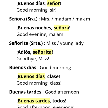
¡Buenos días,
señor
!
Good morning, sir!
Señora (Sra.)
: Mrs. / madam / ma’am
¡Buenas noches,
señora
!
Good evening, ma’am!
Señorita (Srta.)
: Miss / young lady
¡Adiós,
señorita
!
Goodbye, Miss!
Buenos días
: Good morning
¡
Buenos días
, clase!
Good morning, class!
Buenas tardes
: Good afternoon
¡
Buenas tardes
, todos!
Good afternoon, everyone!