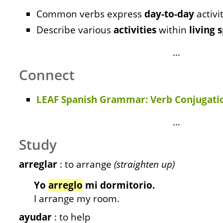
Common verbs express
day-to-day
activit
Describe various
activities
within
living
s
…
Connect
LEAF Spanish Grammar: Verb Conjugatio
…
Study
arreglar
: to arrange
(straighten up)
Yo
arreglo
mi dormitorio.
I arrange my room.
ayudar
: to help