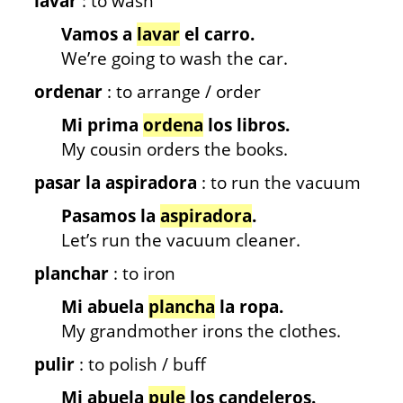
lavar
: to wash
Vamos a
lavar
el carro.
We’re going to wash the car.
ordenar
: to arrange / order
Mi prima
ordena
los libros.
My cousin orders the books.
pasar la aspiradora
: to run the vacuum
Pasamos la
aspiradora
.
Let’s run the vacuum cleaner.
planchar
: to iron
Mi abuela
plancha
la ropa.
My grandmother irons the clothes.
pulir
: to polish / buff
Mi abuela
pule
los candeleros.