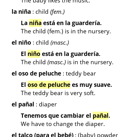
The baby likes the music.
la niña
: child
(fem.)
La
niña
está en la guardería.
The child (fem.) is in the nursery.
el niño
: child
(masc.)
El
niño
está en la guardería.
The child
(masc.)
is in the nursery.
el oso de peluche
: teddy bear
El
oso de peluche
es muy suave.
The teddy bear is very soft.
el pañal
: diaper
Tenemos que cambiar el
pañal
.
We have to change the diaper.
el talco (para el bebé)
: (baby) powder