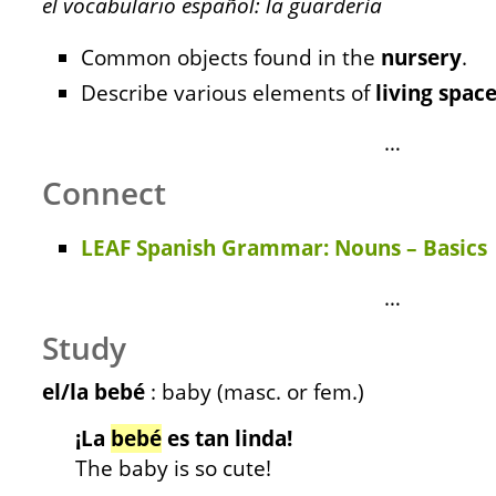
el vocabulario español: la guardería
Common objects found in the
nursery
.
Describe various elements of
living
space
…
Connect
LEAF Spanish Grammar: Nouns – Basics
…
Study
el/la bebé
: baby (masc. or fem.)
¡La
bebé
es tan linda!
The baby is so cute!