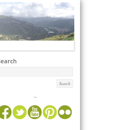
Search
...