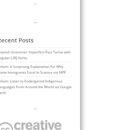
…
…
Recent Posts
panish Grammar: Imperfect Past Tense with
egular [-IR] Verbs
olium: A Surprising Explanation For Why
ome Immigrants Excel In Science via NPR
olium: Listen to Endangered Indigenous
anguages From Around the World via Google
arth
…