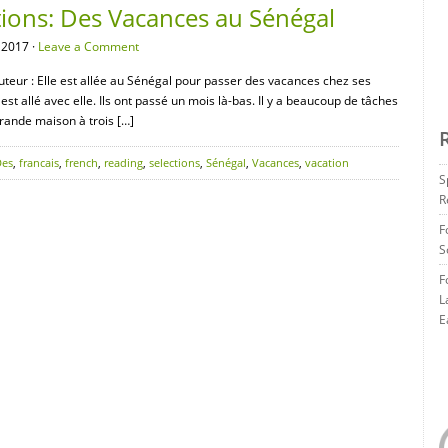
tions: Des Vacances au Sénégal
 2017 ·
Leave a Comment
teur : Elle est allée au Sénégal pour passer des vacances chez ses
st allé avec elle. Ils ont passé un mois là-bas. Il y a beaucoup de tâches
rande maison à trois […]
Des
,
francais
,
french
,
reading
,
selections
,
Sénégal
,
Vacances
,
vacation
S
R
F
S
F
L
E