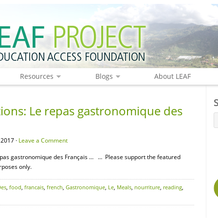
Resources
Blogs
About LEAF
tions: Le repas gastronomique des
 2017 ·
Leave a Comment
epas gastronomique des Français … … Please support the featured
rposes only.
Des
,
food
,
francais
,
french
,
Gastronomique
,
Le
,
Meals
,
nourriture
,
reading
,