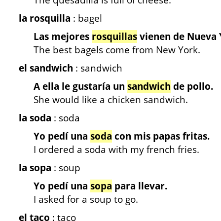
The quesadilla is full of cheese.
la rosquilla
: bagel
Las mejores
rosquillas
vienen de Nueva 
The best bagels come from New York.
el sandwich
: sandwich
A ella le gustaría un
sandwich
de pollo.
She would like a chicken sandwich.
la soda
: soda
Yo pedí una
soda
con mis papas fritas.
I ordered a soda with my french fries.
la sopa
: soup
Yo pedí una
sopa
para llevar.
I asked for a soup to go.
el taco
: taco