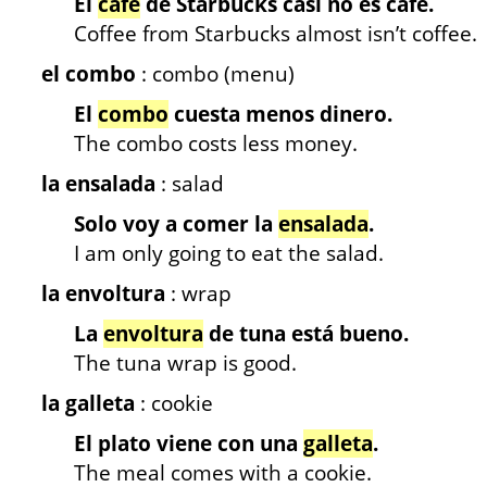
El
café
de Starbucks casi no es café.
Coffee from Starbucks almost isn’t coffee.
el combo
: combo (menu)
El
combo
cuesta menos dinero.
The combo costs less money.
la ensalada
: salad
Solo voy a comer la
ensalada
.
I am only going to eat the salad.
la envoltura
: wrap
La
envoltura
de tuna está bueno.
The tuna wrap is good.
la galleta
: cookie
El plato viene con una
galleta
.
The meal comes with a cookie.