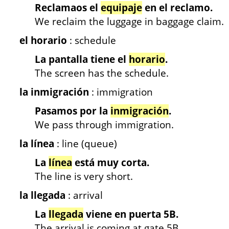
Reclamaos el
equipaje
en el reclamo.
We reclaim the luggage in baggage claim.
el horario
: schedule
La pantalla tiene el
horario
.
The screen has the schedule.
l
a inmigración
: immigration
Pasamos por la
inmigración
.
We pass through immigration.
la línea
: line (queue)
La
línea
está muy corta.
The line is very short.
la llegada
: arrival
La
llegada
viene en puerta 5B.
The arrival is coming at gate 5B.