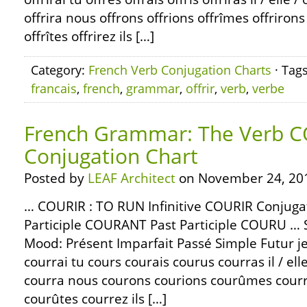
offrira nous offrons offrions offrîmes offrirons
offrîtes offrirez ils […]
Category:
French Verb Conjugation Charts
· Tag
francais
,
french
,
grammar
,
offrir
,
verb
,
verbe
French Grammar: The Verb C
Conjugation Chart
Posted by
LEAF Architect
on November 24, 20
… COURIR : TO RUN Infinitive COURIR Conjug
Participle COURANT Past Participle COURU … S
Mood: Présent Imparfait Passé Simple Futur je
courrai tu cours courais courus courras il / ell
courra nous courons courions courûmes courr
courûtes courrez ils […]