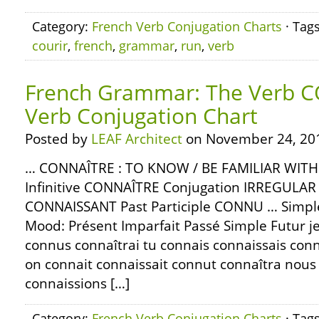
Category:
French Verb Conjugation Charts
· Tag
courir
,
french
,
grammar
,
run
,
verb
French Grammar: The Verb 
Verb Conjugation Chart
Posted by
LEAF Architect
on November 24, 20
… CONNAÎTRE : TO KNOW / BE FAMILIAR WIT
Infinitive CONNAÎTRE Conjugation IRREGULAR P
CONNAISSANT Past Participle CONNU … Simple
Mood: Présent Imparfait Passé Simple Futur j
connus connaîtrai tu connais connaissais connus
on connait connaissait connut connaîtra nous
connaissions […]
Category:
French Verb Conjugation Charts
· Tag