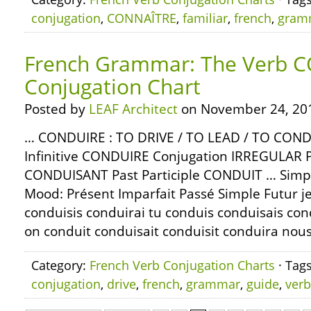
conjugation
,
CONNAÎTRE
,
familiar
,
french
,
gram
French Grammar: The Verb 
Conjugation Chart
Posted by
LEAF Architect
on November 24, 20
… CONDUIRE : TO DRIVE / TO LEAD / TO CO
Infinitive CONDUIRE Conjugation IRREGULAR Pr
CONDUISANT Past Participle CONDUIT … Simple
Mood: Présent Imparfait Passé Simple Futur j
conduisis conduirai tu conduis conduisais condu
on conduit conduisait conduisit conduira nou
Category:
French Verb Conjugation Charts
· Tag
conjugation
,
drive
,
french
,
grammar
,
guide
,
verb