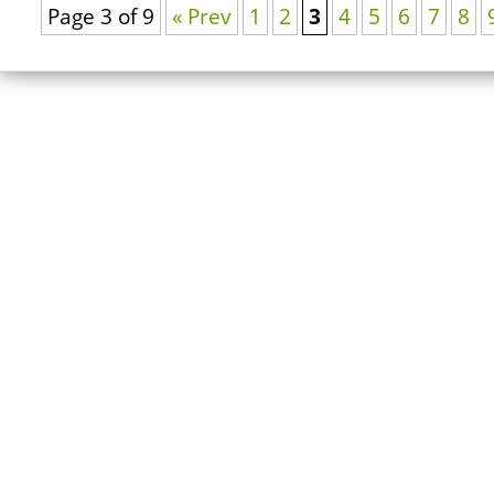
Page 3 of 9
« Prev
1
2
3
4
5
6
7
8