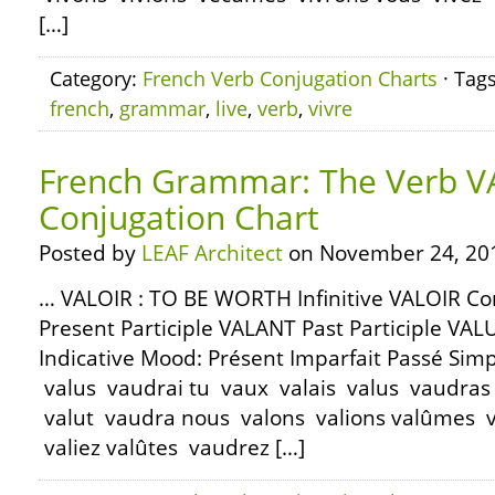
[…]
Category:
French Verb Conjugation Charts
· Tag
french
,
grammar
,
live
,
verb
,
vivre
French Grammar: The Verb V
Conjugation Chart
Posted by
LEAF Architect
on November 24, 20
… VALOIR : TO BE WORTH Infinitive VALOIR C
Present Participle VALANT Past Participle VAL
Indicative Mood: Présent Imparfait Passé Simp
valus vaudrai tu vaux valais valus vaudras il
valut vaudra nous valons valions valûmes 
valiez valûtes vaudrez […]