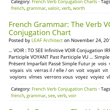
Category:
French Verb Conjugation Charts
· Tag
french
,
grammar
,
valoir
,
verb
,
worth
French Grammar: The Verb V
Conjugation Chart
Posted by
LEAF Architect
on November 24, 20
… VOIR : TO SEE Infinitive VOIR Conjugation 
Participle VOYANT Past Participle VU … Simple
Présent Imparfait Passé Simple Futur je vois 
voyais vis verras il / elle / on voit voyait v
voyions vîmes verrons vous voyez voyiez vît
Category:
French Verb Conjugation Charts
· Tag
french
,
grammar
,
see
,
verb
,
voir