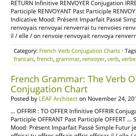
RETURN Infinitive RENVOYER Conjugation IR
Participle RENVOYANT Past Participle RENVOY
Indicative Mood: Présent Imparfait Passé Simp
renvoyais renvoyai renverrai tu renvoies ren
il / elle / on renvoie renvoyait renvoya renve
Category:
French Verb Conjugation Charts
· Tag
francais
,
french
,
grammar
,
renvoyer
,
verb
,
verbe
French Grammar: The Verb O
Conjugation Chart
Posted by
LEAF Architect
on November 24, 20
… OFFRIR : TO OFFER Infinitive OFFRIR Conju
Participle OFFRANT Past Participle OFFERT … S
Mood: Présent Imparfait Passé Simple Futur je (j
offrirai tu offres offrais offris offriras il / elle /