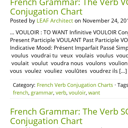
French Grammar: The Verb V
Conjugation Chart
Posted by
LEAF Architect
on November 24, 20
… VOULOIR : TO WANT Infinitive VOULOIR Co
Present Participle VOULANT Past Participle V
Indicative Mood: Présent Imparfait Passé Simp
voulus voudrai tu veux voulais voulus voudra
voulait voulut voudra nous voulons voulio
vous voulez vouliez voulûtes voudrez ils […]
Category:
French Verb Conjugation Charts
· Tag
french
,
grammar
,
verb
,
vouloir
,
want
French Grammar: The Verb S
Conjugation Chart