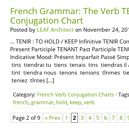
French Grammar: The Verb T
Conjugation Chart
Posted by
LEAF Architect
on November 24, 20
… TENIR : TO HOLD / KEEP Infinitive TENIR C
Present Participle TENANT Past Participle TE
Indicative Mood: Présent Imparfait Passé Simp
tins tiendrai tu tiens tenais tins tiendras il /
tint tiendra nous tenons tenions tînmes ti
teniez tîntes […]
Category:
French Verb Conjugation Charts
· Tag
french
,
grammar
,
hold
,
keep
,
verb
Page 2 of 9
« Prev
1
2
3
4
5
6
7
8