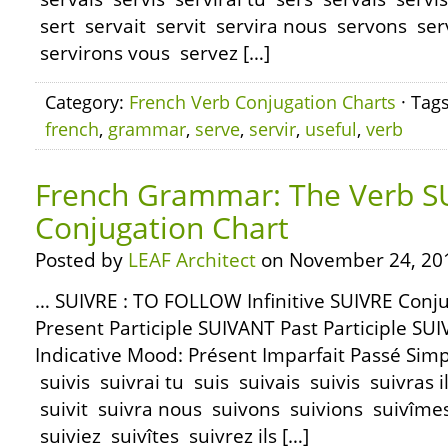
sert servait servit servira nous servons se
servirons vous servez […]
Category:
French Verb Conjugation Charts
· Tag
french
,
grammar
,
serve
,
servir
,
useful
,
verb
French Grammar: The Verb S
Conjugation Chart
Posted by
LEAF Architect
on November 24, 20
… SUIVRE : TO FOLLOW Infinitive SUIVRE Con
Present Participle SUIVANT Past Participle SUI
Indicative Mood: Présent Imparfait Passé Simp
suivis suivrai tu suis suivais suivis suivras il 
suivit suivra nous suivons suivions suivîme
suiviez suivîtes suivrez ils […]