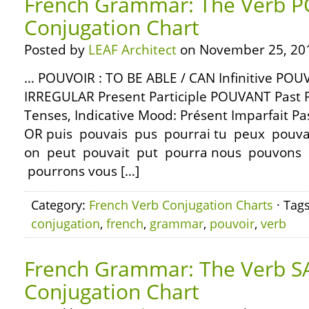
French Grammar: The Verb P
Conjugation Chart
Posted by
LEAF Architect
on November 25, 20
… POUVOIR : TO BE ABLE / CAN Infinitive POU
IRREGULAR Present Participle POUVANT Past P
Tenses, Indicative Mood: Présent Imparfait P
OR puis pouvais pus pourrai tu peux pouvais
on peut pouvait put pourra nous pouvons
pourrons vous […]
Category:
French Verb Conjugation Charts
· Tag
conjugation
,
french
,
grammar
,
pouvoir
,
verb
French Grammar: The Verb S
Conjugation Chart