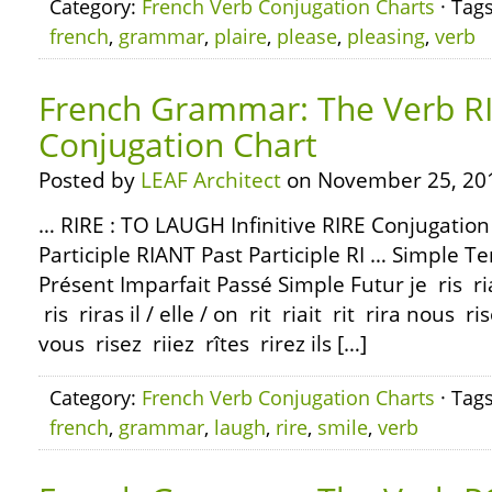
Category:
French Verb Conjugation Charts
· Tag
french
,
grammar
,
plaire
,
please
,
pleasing
,
verb
French Grammar: The Verb RI
Conjugation Chart
Posted by
LEAF Architect
on November 25, 20
… RIRE : TO LAUGH Infinitive RIRE Conjugati
Participle RIANT Past Participle RI … Simple T
Présent Imparfait Passé Simple Futur je ris riai
ris riras il / elle / on rit riait rit rira nous 
vous risez riiez rîtes rirez ils […]
Category:
French Verb Conjugation Charts
· Tag
french
,
grammar
,
laugh
,
rire
,
smile
,
verb