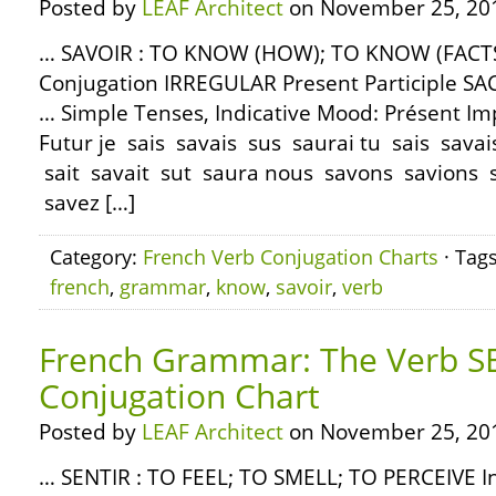
Posted by
LEAF Architect
on November 25, 20
… SAVOIR : TO KNOW (HOW); TO KNOW (FACTS) 
Conjugation IRREGULAR Present Participle SA
… Simple Tenses, Indicative Mood: Présent Im
Futur je sais savais sus saurai tu sais savais 
sait savait sut saura nous savons savions
savez […]
Category:
French Verb Conjugation Charts
· Tag
french
,
grammar
,
know
,
savoir
,
verb
French Grammar: The Verb S
Conjugation Chart
Posted by
LEAF Architect
on November 25, 20
… SENTIR : TO FEEL; TO SMELL; TO PERCEIVE In