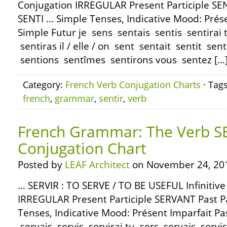
Conjugation IRREGULAR Present Participle SEN
SENTI … Simple Tenses, Indicative Mood: Prés
Simple Futur je sens sentais sentis sentirai 
sentiras il / elle / on sent sentait sentit se
sentions sentîmes sentirons vous sentez […
Category:
French Verb Conjugation Charts
· Tag
french
,
grammar
,
sentir
,
verb
French Grammar: The Verb SE
Conjugation Chart
Posted by
LEAF Architect
on November 24, 20
… SERVIR : TO SERVE / TO BE USEFUL Infinitiv
IRREGULAR Present Participle SERVANT Past Pa
Tenses, Indicative Mood: Présent Imparfait Pa
servais servis servirai tu sers servais servis s