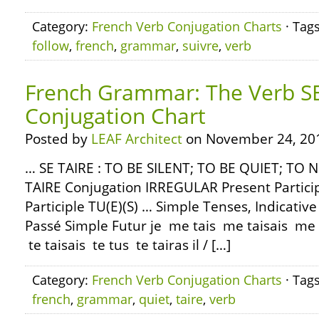
Category:
French Verb Conjugation Charts
· Tag
follow
,
french
,
grammar
,
suivre
,
verb
French Grammar: The Verb SE
Conjugation Chart
Posted by
LEAF Architect
on November 24, 20
… SE TAIRE : TO BE SILENT; TO BE QUIET; TO N
TAIRE Conjugation IRREGULAR Present Partici
Participle TU(E)(S) … Simple Tenses, Indicativ
Passé Simple Futur je me tais me taisais me t
te taisais te tus te tairas il / […]
Category:
French Verb Conjugation Charts
· Tag
french
,
grammar
,
quiet
,
taire
,
verb