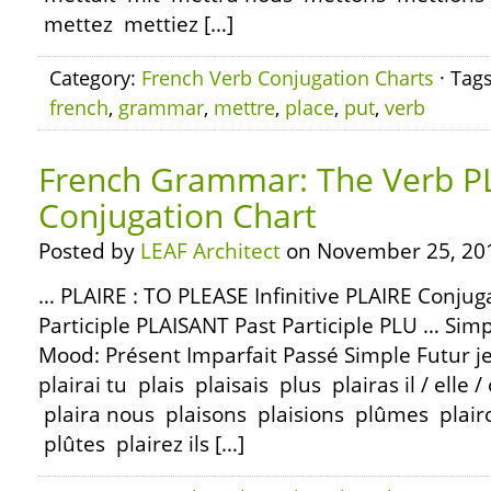
mettez mettiez […]
Category:
French Verb Conjugation Charts
· Tag
french
,
grammar
,
mettre
,
place
,
put
,
verb
French Grammar: The Verb PL
Conjugation Chart
Posted by
LEAF Architect
on November 25, 20
… PLAIRE : TO PLEASE Infinitive PLAIRE Conju
Participle PLAISANT Past Participle PLU … Simp
Mood: Présent Imparfait Passé Simple Futur je
plairai tu plais plaisais plus plairas il / elle 
plaira nous plaisons plaisions plûmes plairo
plûtes plairez ils […]